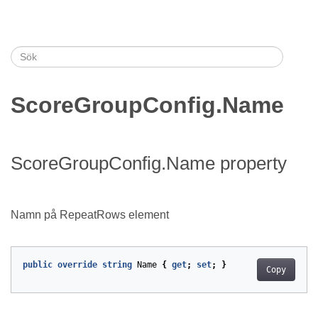
ScoreGroupConfig.Name
ScoreGroupConfig.Name property
Namn på RepeatRows element
public
override
string
Name
{
get
;
set
;
}
Copy