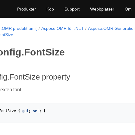
Produkter
Köp
Support
Webbplatser
Om
.OMR produktfamilj
Aspose.OMR för .NET
Aspose.OMR.Generation
ontSize
onfig.FontSize
ig.FontSize property
texten font
FontSize
{
get
;
set
;
}
et