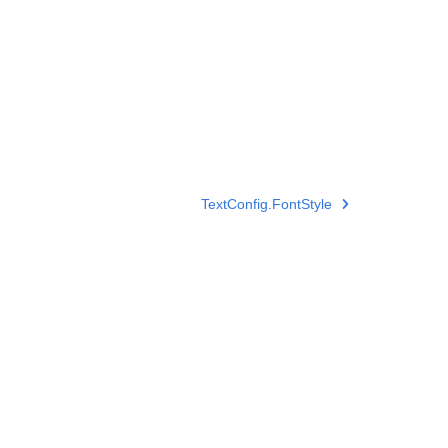
TextConfig.FontStyle