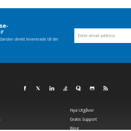
se-
ar
nden direkt levererade till din
Nya Utgåvor
s
Gratis Support
Blog