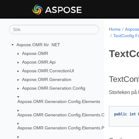
Home
Aspose
TextConfig.F
Aspose.OMR för .NET
TextC
Aspose.OMR
Aspose.OMR.Api
Aspose.OMR.CorrectionUI
TextConf
Aspose.OMR.Generation
Aspose.OMR.Generation.Config
Storleken på 
Aspose.OMR.Generation.Config.Elements
public
int
Aspose.OMR.Generation.Config.Elements.CustomAnswerShe
Aspose.OMR.Generation.Config.Elements.Parents