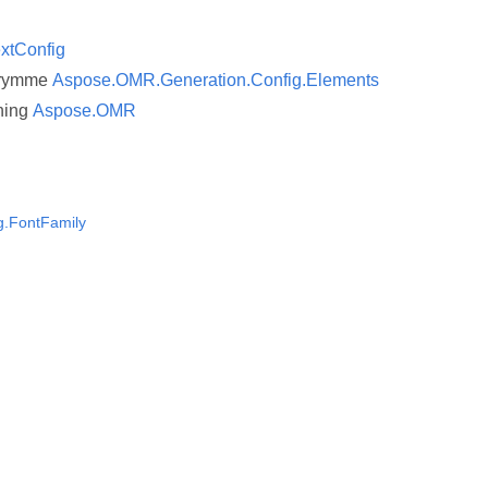
xtConfig
trymme
Aspose.OMR.Generation.Config.Elements
ning
Aspose.OMR
g.FontFamily