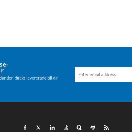
se-
ar
nden direkt levererade till din