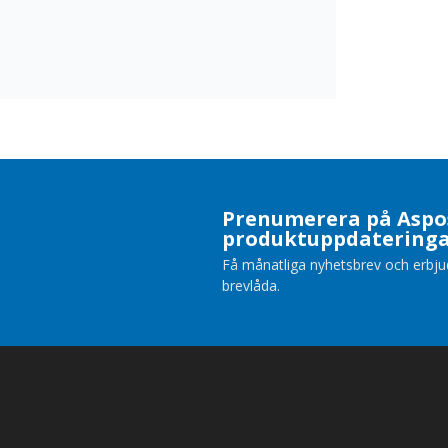
Prenumerera på Aspo
produktuppdatering
Få månatliga nyhetsbrev och erbjuda
brevlåda.