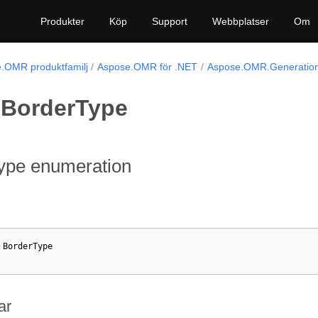
Produkter
Köp
Support
Webbplatser
Om
.OMR produktfamilj
Aspose.OMR för .NET
Aspose.OMR.Generation
BorderType
ype enumeration
BorderType
et
ar