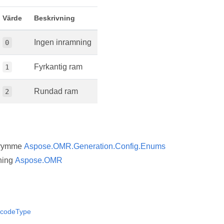
Värde
Beskrivning
Ingen inramning
0
Fyrkantig ram
1
Rundad ram
2
trymme
Aspose.OMR.Generation.Config.Enums
ning
Aspose.OMR
codeType