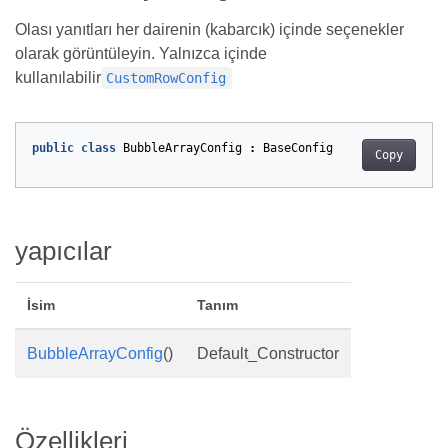
Olası yanıtları her dairenin (kabarcık) içinde seçenekler
olarak görüntüleyin. Yalnızca içinde
kullanılabilir
CustomRowConfig
public
class
BubbleArrayConfig
:
BaseConfig
Copy
yapıcılar
İsim
Tanım
BubbleArrayConfig
()
Default_Constructor
Özellikleri