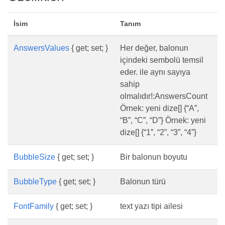
İsim
Tanım
AnswersValues
{ get; set; }
Her değer, balonun
içindeki sembolü temsil
eder. ile aynı sayıya
sahip
olmalıdır!:AnswersCount
Örnek: yeni dize[] {“A”,
“B”, “C”, “D”} Örnek: yeni
dize[] {“1”, “2”, “3”, “4”}
BubbleSize
{ get; set; }
Bir balonun boyutu
BubbleType
{ get; set; }
Balonun türü
FontFamily
{ get; set; }
text yazı tipi ailesi