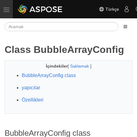
Türkçe
Gezinmeyi aç/kapat
Class BubbleArrayConfig
İçindekiler
[
Saklamak
]
BubbleArrayConfig class
yapıcılar
Özellikleri
BubbleArrayConfig class