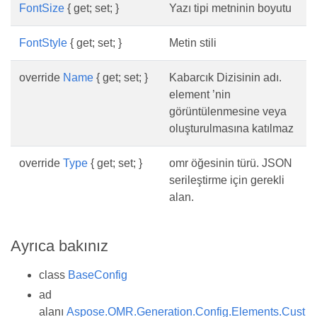
FontSize
{ get; set; }
Yazı tipi metninin boyutu
FontStyle
{ get; set; }
Metin stili
override
Name
{ get; set; }
Kabarcık Dizisinin adı.
element ’nin
görüntülenmesine veya
oluşturulmasına katılmaz
override
Type
{ get; set; }
omr öğesinin türü. JSON
serileştirme için gerekli
alan.
Ayrıca bakınız
class
BaseConfig
ad
alanı
Aspose.OMR.Generation.Config.Elements.Cust