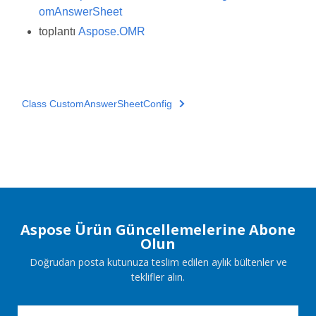
omAnswerSheet
toplantı
Aspose.OMR
Class CustomAnswerSheetConfig
Aspose Ürün Güncellemelerine Abone
Olun
Doğrudan posta kutunuza teslim edilen aylık bültenler ve
teklifler alın.