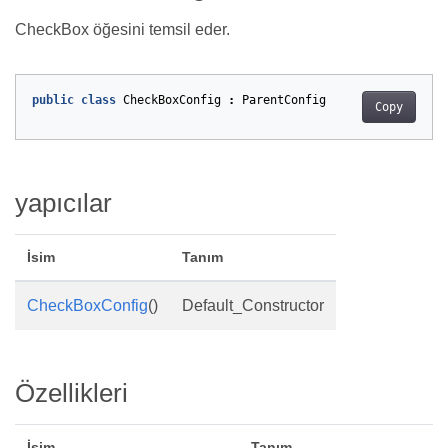
CheckBox öğesini temsil eder.
public
class
CheckBoxConfig
:
ParentConfig
Copy
yapıcılar
İsim
Tanım
CheckBoxConfig
()
Default_Constructor
Özellikleri
İsim
Tanım