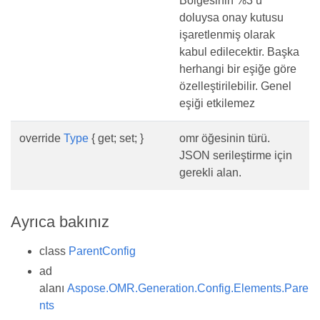
Bölgesinin %3’ü
doluysa onay kutusu
işaretlenmiş olarak
kabul edilecektir. Başka
herhangi bir eşiğe göre
özelleştirilebilir. Genel
eşiği etkilemez
override
Type
{ get; set; }
omr öğesinin türü.
JSON serileştirme için
gerekli alan.
Ayrıca bakınız
class
ParentConfig
ad
alanı
Aspose.OMR.Generation.Config.Elements.Pare
nts