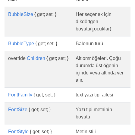
BubbleSize
{ get; set; }
Her seçenek için
dikdörtgen
boyutu(çocuklar)
BubbleType
{ get; set; }
Balonun türü
override
Children
{ get; set; }
Alt omr öğeleri. Çoğu
durumda üst öğenin
içinde veya altında yer
alır.
FontFamily
{ get; set; }
text yazı tipi ailesi
FontSize
{ get; set; }
Yazı tipi metninin
boyutu
FontStyle
{ get; set; }
Metin stili