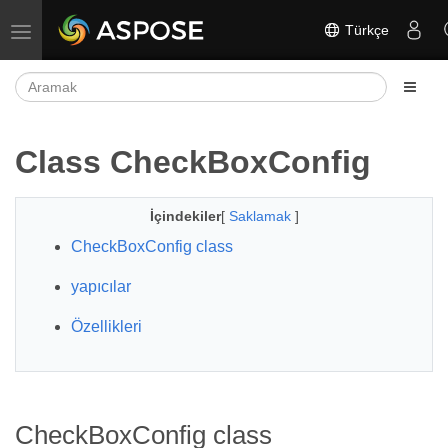
Türkçe
Gezinmeyi aç/kapat
Class CheckBoxConfig
İçindekiler
[
Saklamak
]
CheckBoxConfig class
yapıcılar
Özellikleri
CheckBoxConfig class