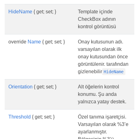
HideName
{ get; set; }
Template içinde
CheckBox adının
kontrol görüntüsü
override
Name
{ get; set; }
Onay kutusunun adı.
varsayılan olarak ilk
onay kutusundan önce
görüntülenir. tarafından
gizlenebilir
HideName
Orientation
{ get; set; }
Alt öğelerin kontrol
konumu. Şu anda
yalnızca yatay destek.
Threshold
{ get; set; }
Özel tanıma işaretçisi.
Varsayılan olarak %3’e
ayarlanmıştır.