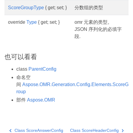
ScoreGroupType
{ get; set; }
分数组的类型
override
Type
{ get; set; }
omr 元素的类型。
JSON 序列化的必填字
段.
也可以看看
class
ParentConfig
命名空
间
Aspose.OMR.Generation.Config.Elements.ScoreG
roup
部件
Aspose.OMR
Class ScoreAnswerConfig
Class ScoreHeaderConfig