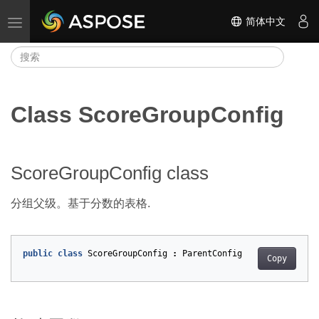
简体中文
切换导航
Class ScoreGroupConfig
ScoreGroupConfig class
分组父级。基于分数的表格.
public
class
ScoreGroupConfig
:
ParentConfig
Copy