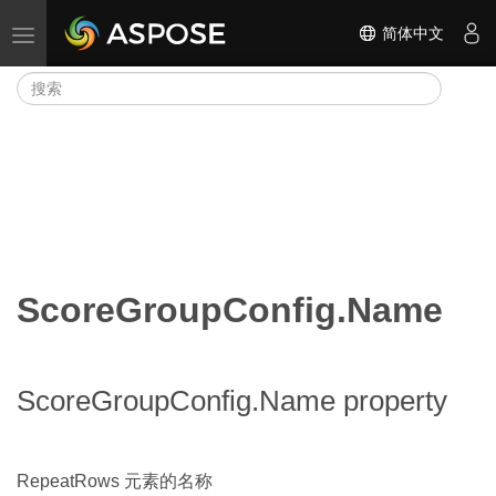
简体中文
切换导航
ScoreGroupConfig.Name
ScoreGroupConfig.Name property
RepeatRows 元素的名称