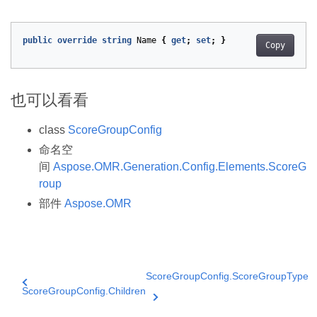
public
override
string
Name
{
get
;
set
;
}
Copy
也可以看看
class
ScoreGroupConfig
命名空
间
Aspose.OMR.Generation.Config.Elements.ScoreG
roup
部件
Aspose.OMR
ScoreGroupConfig.ScoreGroupType
ScoreGroupConfig.Children