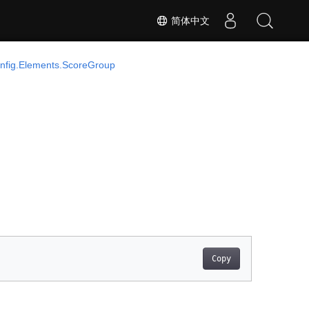
简体中文
nfig.Elements.ScoreGroup
Copy