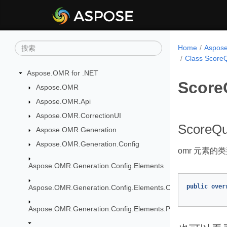
Home
Aspo
Class Score
Aspose.OMR for .NET
Score
Aspose.OMR
Aspose.OMR.Api
Aspose.OMR.CorrectionUI
ScoreQu
Aspose.OMR.Generation
Aspose.OMR.Generation.Config
omr 元素的
Aspose.OMR.Generation.Config.Elements
public
over
Aspose.OMR.Generation.Config.Elements.CustomAnswerShe
Aspose.OMR.Generation.Config.Elements.Parents