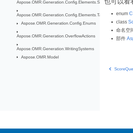
也可以看
Aspose.OMR.Generation.Config.Elements.ScoreGroup
enum
C
Aspose.OMR.Generation.Config.Elements.Table
class
S
Aspose.OMR.Generation.Config.Enums
命名空
Aspose.OMR.Generation.OverflowActions
部件
As
Aspose.OMR.Generation.WritingSystems
Aspose.OMR.Model
ScoreQues