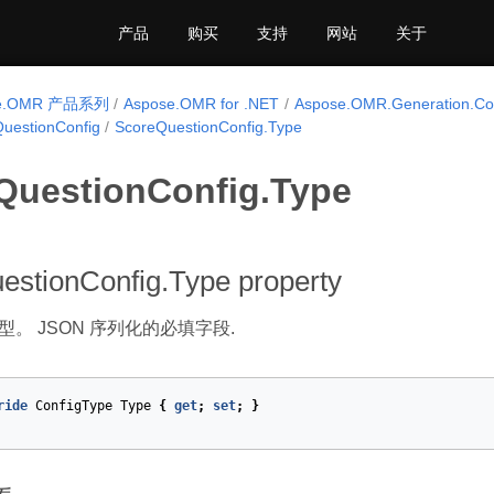
产品
购买
支持
网站
关于
se.OMR 产品系列
Aspose.OMR for .NET
Aspose.OMR.Generation.Co
QuestionConfig
ScoreQuestionConfig.Type
QuestionConfig.Type
estionConfig.Type property
类型。 JSON 序列化的必填字段.
ride
ConfigType
Type
{
get
;
set
;
}
et