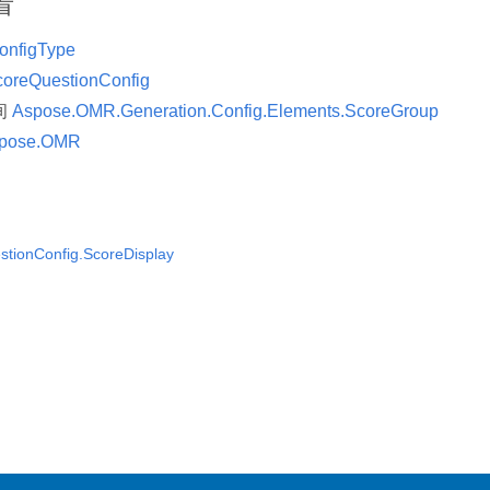
看
onfigType
coreQuestionConfig
间
Aspose.OMR.Generation.Config.Elements.ScoreGroup
pose.OMR
tionConfig.ScoreDisplay