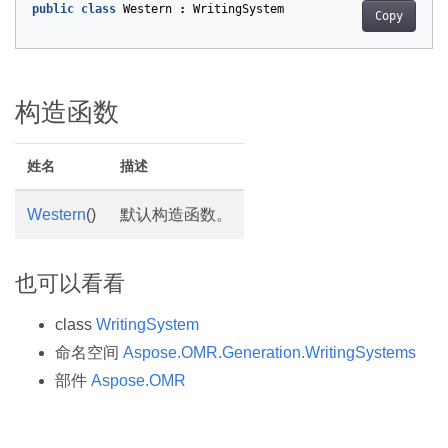
public
class
Western
:
WritingSystem
Copy
构造函数
姓名
描述
Western
()
默认构造函数。
也可以看看
class
WritingSystem
命名空间
Aspose.OMR.Generation.WritingSystems
部件
Aspose.OMR