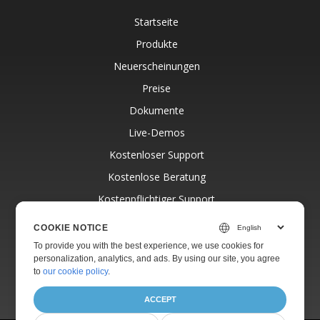
Startseite
Produkte
Neuerscheinungen
Preise
Dokumente
Live-Demos
Kostenloser Support
Kostenlose Beratung
Kostenpflichtiger Support
Blog
COOKIE NOTICE
Websites
To provide you with the best experience, we use cookies for
personalization, analytics, and ads. By using our site, you agree
Über
to
our cookie policy
.
ACCEPT