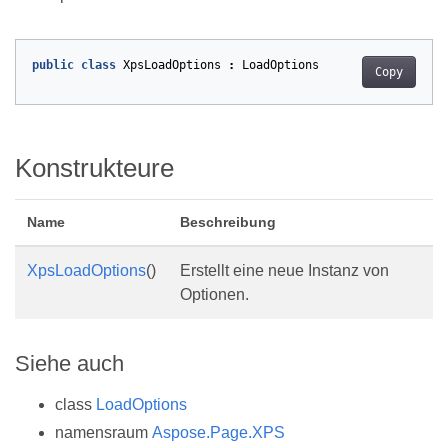
public
class
XpsLoadOptions
:
LoadOptions
Copy
Konstrukteure
Name
Beschreibung
XpsLoadOptions
()
Erstellt eine neue Instanz von
Optionen.
Siehe auch
class
LoadOptions
namensraum
Aspose.Page.XPS