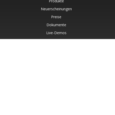
Produkte
Neuerscheinungen
Preise
Dokumente
Live-Demos
Kostenloser Support
Kostenlose Beratung
Kostenpflichtiger Support
Blog
Websites
Über
© Aspose Pty Ltd 2001-2026. Alle Rechte vorbehalten.
Datenschutzrichtlinie
Nutzungsbedingungen
Kontakt