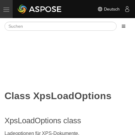
Deutsch
Navigation umschalten
Class XpsLoadOptions
XpsLoadOptions class
Ladeoptionen für XPS-Dokumente.