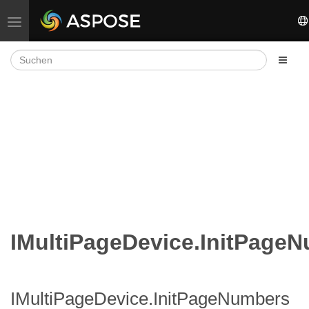
Navigation umschalten
IMultiPageDevice.InitPage
IMultiPageDevice.InitPageNumbers