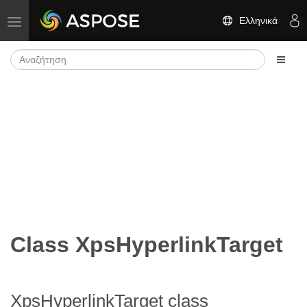
Ελληνικά
Εναλλαγή πλοήγησης
Class XpsHyperlinkTarget
XpsHyperlinkTarget class