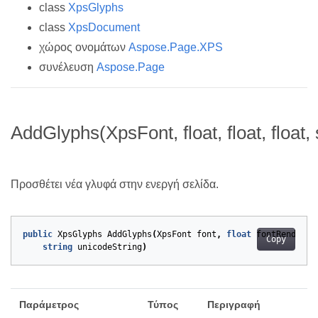
class
XpsGlyphs
class
XpsDocument
χώρος ονομάτων
Aspose.Page.XPS
συνέλευση
Aspose.Page
AddGlyphs(XpsFont, float, float, float, 
Προσθέτει νέα γλυφά στην ενεργή σελίδα.
public
XpsGlyphs
AddGlyphs
(
XpsFont
font
,
float
fontRenderin
Copy
string
unicodeString
)
Παράμετρος
Τύπος
Περιγραφή