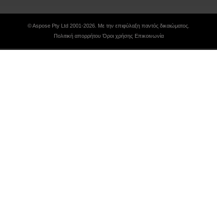
© Aspose Pty Ltd 2001-2026. Με την επιφύλαξη παντός δικαιώματος.
Πολιτική απορρήτου
Όροι χρήσης
Επικοινωνία