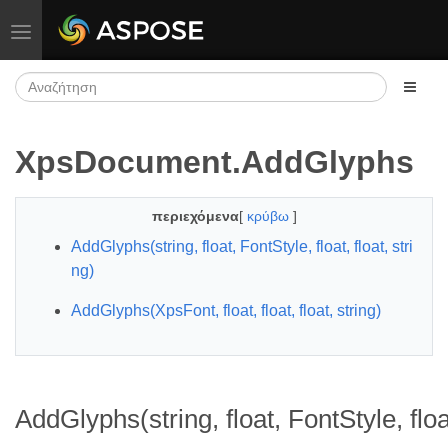
Εναλλαγή πλοήγησης
XpsDocument.AddGlyphs
περιεχόμενα
[
κρύβω
]
AddGlyphs(string, float, FontStyle, float, float, stri
ng)
AddGlyphs(XpsFont, float, float, float, string)
AddGlyphs(string, float, FontStyle, float