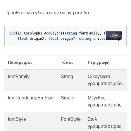
Προσθέτει νέα γλυφά στην ενεργή σελίδα.
public
XpsGlyphs
AddGlyphs
(
string
fontFamily
,
float
fontRen
Copy
float
originX
,
float
originY
,
string
unicodeString
)
Παράμετρος
Τύπος
Περιγραφή
fontFamily
String
Οικογένεια
γραμματοσειρών.
fontRenderingEmSize
Single
Μέγεθος
γραμματοσειράς.
fontStyle
FontStyle
Στυλ
γραμματοσειράς.