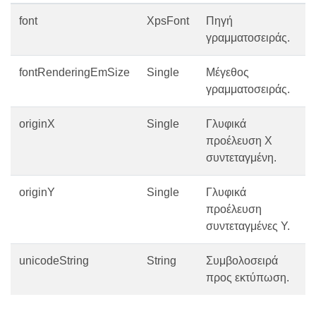
font
XpsFont
Πηγή
γραμματοσειράς.
fontRenderingEmSize
Single
Μέγεθος
γραμματοσειράς.
originX
Single
Γλυφικά
προέλευση Χ
συντεταγμένη.
originY
Single
Γλυφικά
προέλευση
συντεταγμένες Υ.
unicodeString
String
Συμβολοσειρά
προς εκτύπωση.