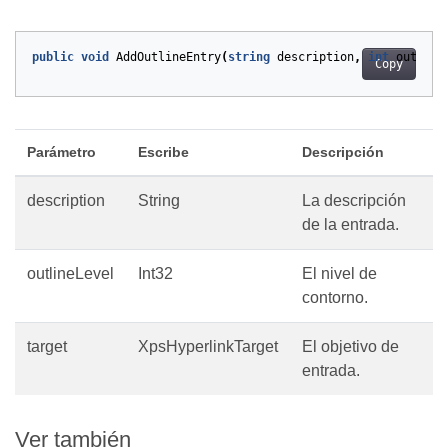
public
void
AddOutlineEntry
(
string
description
,
int
outline
Copy
Parámetro
Escribe
Descripción
description
String
La descripción
de la entrada.
outlineLevel
Int32
El nivel de
contorno.
target
XpsHyperlinkTarget
El objetivo de
entrada.
Ver también