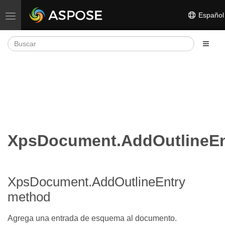
Español
Alternar navegación
XpsDocument.AddOutlineEn
XpsDocument.AddOutlineEntry
method
Agrega una entrada de esquema al documento.