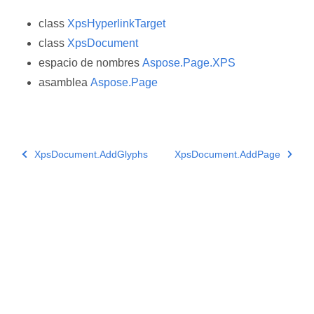
class
XpsHyperlinkTarget
class
XpsDocument
espacio de nombres
Aspose.Page.XPS
asamblea
Aspose.Page
XpsDocument.AddGlyphs
XpsDocument.AddPage