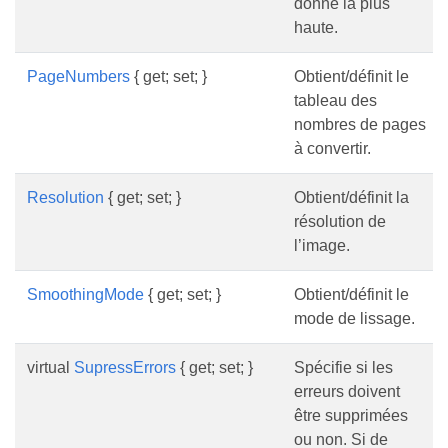
donne la plus
haute.
PageNumbers
{ get; set; }
Obtient/définit le
tableau des
nombres de pages
à convertir.
Resolution
{ get; set; }
Obtient/définit la
résolution de
l’image.
SmoothingMode
{ get; set; }
Obtient/définit le
mode de lissage.
virtual
SupressErrors
{ get; set; }
Spécifie si les
erreurs doivent
être supprimées
ou non. Si de