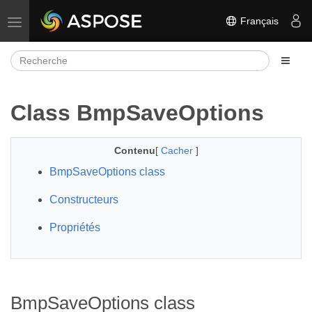
Français
Basculer la navigation
Class BmpSaveOptions
Contenu
[
Cacher
]
BmpSaveOptions class
Constructeurs
Propriétés
BmpSaveOptions class