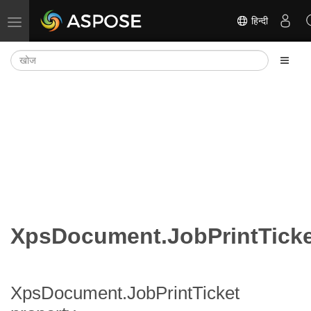
हिन्दी
नेविगेशन टॉगल करें
XpsDocument.JobPrintTicke
XpsDocument.JobPrintTicket