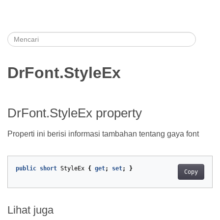
DrFont.StyleEx
DrFont.StyleEx property
Properti ini berisi informasi tambahan tentang gaya font
public
short
StyleEx
{
get
;
set
;
}
Copy
Lihat juga