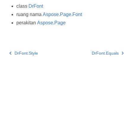
class
DrFont
ruang nama
Aspose.Page.Font
perakitan
Aspose.Page
DrFont.Style
DrFont.Equals