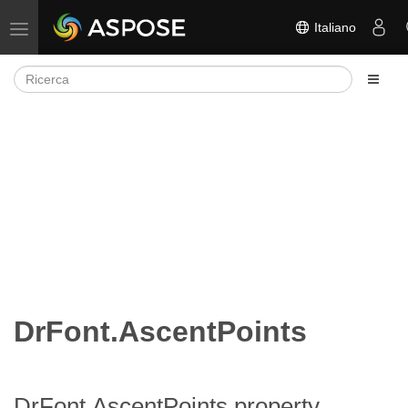
Italiano
Attiva/disattiva la navigazione
DrFont.AscentPoints
DrFont.AscentPoints property