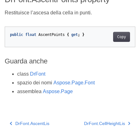
Restituisce l’ascesa della cella in punti.
public
float
AscentPoints
{
get
;
}
Copy
Guarda anche
class
DrFont
spazio dei nomi
Aspose.Page.Font
assemblea
Aspose.Page
DrFont.AscentLis
DrFont.CellHeightLis