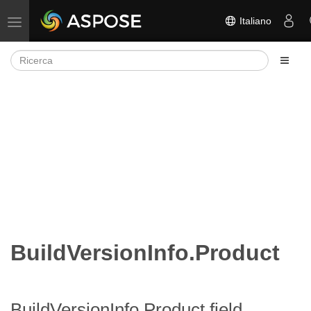
Italiano
Attiva/disattiva la navigazione
BuildVersionInfo.Product
BuildVersionInfo.Product field