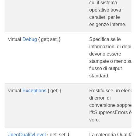
cui il sistema
operativo trova i
caratteri per le
esigenze interne.
virtual
Debug
{ get; set; }
Specifica se le
informazioni di debug
devono essere
stampate o meno sul
flusso di output
standard.
virtual
Exceptions
{ get; }
Restituisce un elenco
di errori di
conversione soppress
If!:SuppressErrors è
vero.
JpegQualityLevel
{ get; set; }
La categoria Qualità