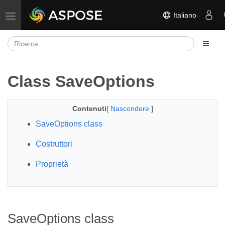
Italiano
Attiva/disattiva la navigazione
Class SaveOptions
Contenuti
[
Nascondere
]
SaveOptions class
Costruttori
Proprietà
SaveOptions class