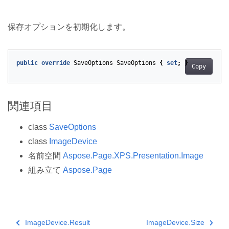
保存オプションを初期化します。
public
override
SaveOptions
SaveOptions
{
set
;
}
Copy
関連項目
class
SaveOptions
class
ImageDevice
名前空間
Aspose.Page.XPS.Presentation.Image
組み立て
Aspose.Page
ImageDevice.Result
ImageDevice.Size