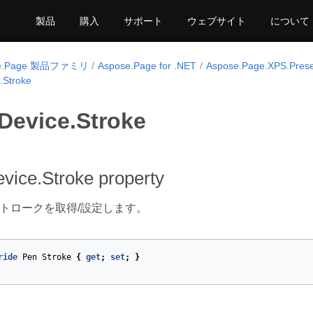
製品
購入
サポート
ウェブサイト
について
se.Page 製品ファミリ
Aspose.Page for .NET
Aspose.Page.XPS.Prese
.Stroke
Device.Stroke
vice.Stroke property
トロークを取得/設定します。
ride
Pen
Stroke
{
get
;
set
;
}