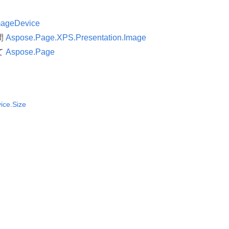
mageDevice
間
Aspose.Page.XPS.Presentation.Image
て
Aspose.Page
ice.Size