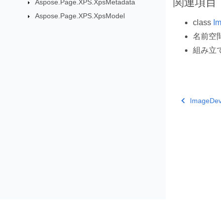
関連項目
Aspose.Page.XPS.XpsMetadata
Aspose.Page.XPS.XpsModel
class
I
名前空
組み立
ImageDev