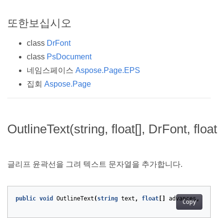
또한보십시오
class
DrFont
class
PsDocument
네임스페이스
Aspose.Page.EPS
집회
Aspose.Page
OutlineText(string, float[], DrFont, float,
글리프 윤곽선을 그려 텍스트 문자열을 추가합니다.
public
void
OutlineText
(
string
text
,
float
[]
advances
,
DrFo
Copy