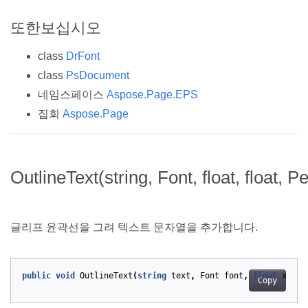
또한보십시오
class
DrFont
class
PsDocument
네임스페이스
Aspose.Page.EPS
집회
Aspose.Page
OutlineText(string, Font, float, float, P
글리프 윤곽선을 그려 텍스트 문자열을 추가합니다.
public
void
OutlineText
(
string
text
,
Font
font
,
float
x
,
fl
Copy