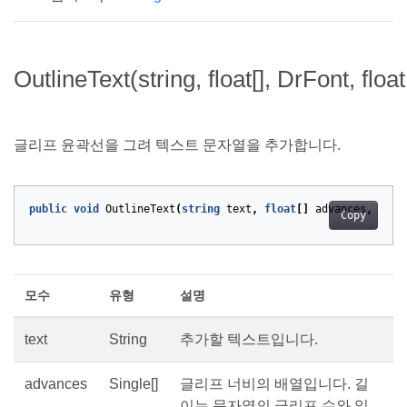
OutlineText(string, float[], DrFont, float
글리프 윤곽선을 그려 텍스트 문자열을 추가합니다.
public
void
OutlineText
(
string
text
,
float
[]
advances
,
DrFo
Copy
모수
유형
설명
text
String
추가할 텍스트입니다.
advances
Single[]
글리프 너비의 배열입니다. 길
이는 문자열의 글리프 수와 일