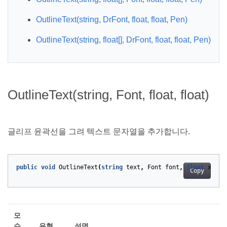
OutlineText(string, DrFont, float, float, Pen)
OutlineText(string, float[], DrFont, float, float, Pen)
OutlineText(string, Font, float, float)
글리프 윤곽선을 그려 텍스트 문자열을 추가합니다.
public
void
OutlineText
(
string
text
,
Font
font
,
float
x
,
fl
Copy
모
수
유형
설명