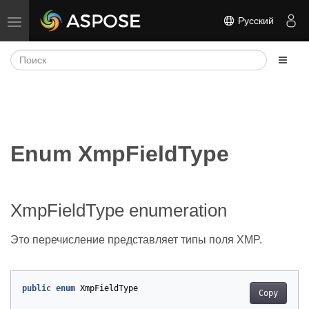
Русский
Переключить навигацию
Enum XmpFieldType
XmpFieldType enumeration
Это перечисление представляет типы поля XMP.
public
enum
XmpFieldType
Copy