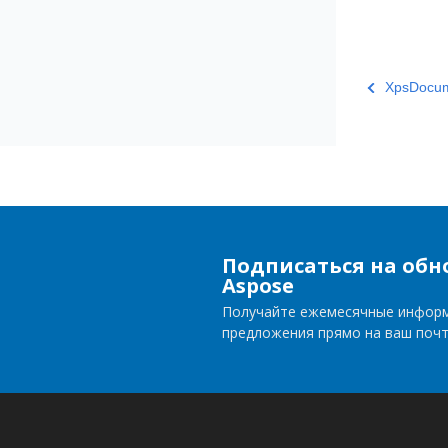
XpsDocum
Подписаться на обн
Aspose
Получайте ежемесячные инфор
предложения прямо на ваш поч