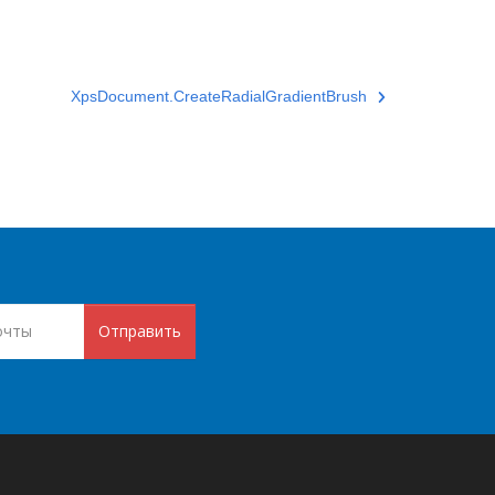
XpsDocument.CreateRadialGradientBrush
Отправить