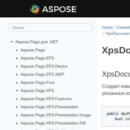
Home
Семейс
XpsDocument
Aspose.Page для .NET
XpsDo
Aspose.Page
Aspose.Page.EPS
Aspose.Page.EPS.Device
XpsDocu
Aspose.Page.EPS.XMP
Aspose.Page.Font
Создает нов
Aspose.Page.XPS
указанные к
Aspose.Page.XPS.Features
Aspose.Page.XPS.Presentation
public
XpsP
Aspose.Page.XPS.Presentation.Image
bool
is
Aspose.Page.XPS.Presentation.Pdf