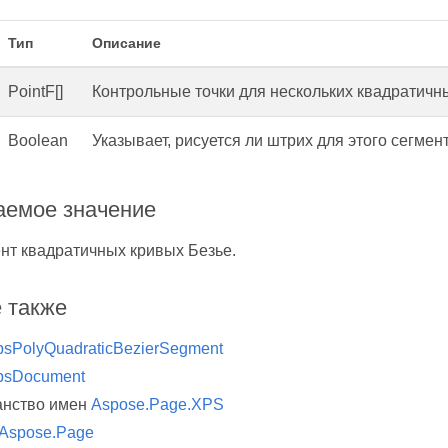
Тип
Описание
PointF[]
Контрольные точки для нескольких квадратичн
Boolean
Указывает, рисуется ли штрих для этого сегмент
емое значение
нт квадратичных кривых Безье.
 также
psPolyQuadraticBezierSegment
psDocument
анство имен
Aspose.Page.XPS
Aspose.Page