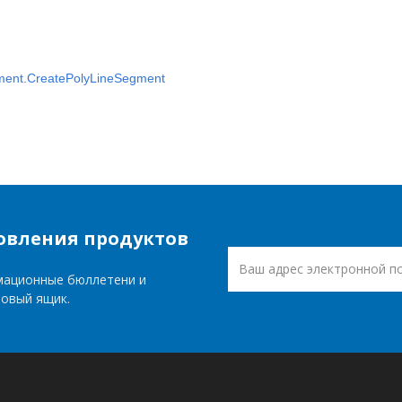
ent.CreatePolyLineSegment
овления продуктов
мационные бюллетени и
товый ящик.