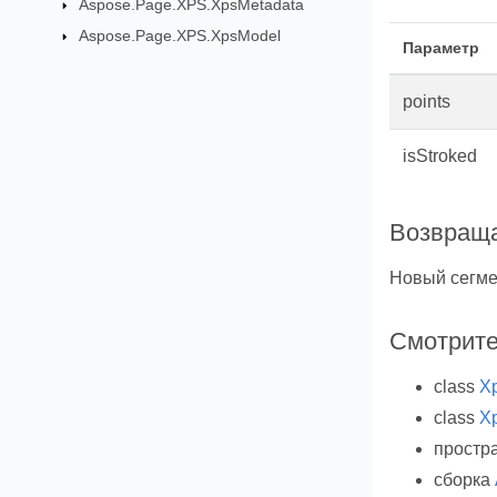
Aspose.Page.XPS.XpsMetadata
Aspose.Page.XPS.XpsModel
Параметр
points
isStroked
Возвраща
Новый сегме
Смотрите
class
X
class
X
простр
сборка