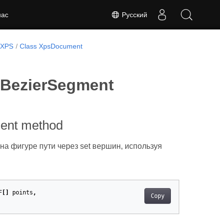
Русский
нас
.XPS
Class XpsDocument
cBezierSegment
ent method
а фигуре пути через set вершин, используя
F
[]
points
,
Copy