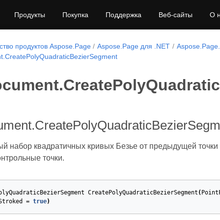
Продукты
Покупка
Поддержка
Веб-сайты
О 
тво продуктов Aspose.Page
Aspose.Page для .NET
Aspose.Page
.CreatePolyQuadraticBezierSegment
cument.CreatePolyQuadrati
ment.CreatePolyQuadraticBezierSegm
ый набор квадратичных кривых Безье от предыдущей точки н
онтрольные точки.
olyQuadraticBezierSegment
CreatePolyQuadraticBezierSegment
(
Point
Stroked
=
true
)