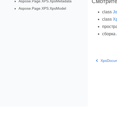
Смотрите
Aspose.Page.XPS.XpsMetadata
Aspose.Page.XPS.XpsModel
class
Jo
class
X
простр
сборка
XpsDocum