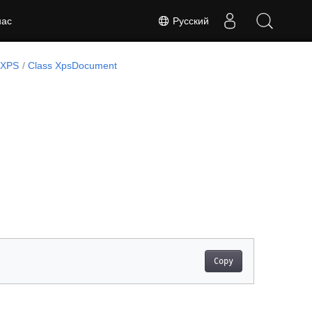
Русский
нас
.XPS
Class XpsDocument
Copy