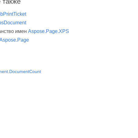
 также
bPrintTicket
psDocument
анство имен
Aspose.Page.XPS
Aspose.Page
ent.DocumentCount