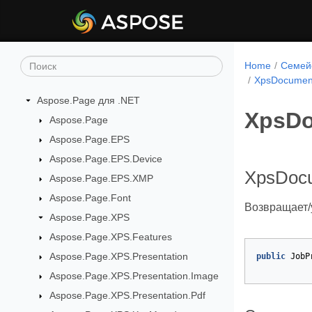
Home
Семейс
XpsDocument
Aspose.Page для .NET
XpsDo
Aspose.Page
Aspose.Page.EPS
Aspose.Page.EPS.Device
XpsDocu
Aspose.Page.EPS.XMP
Aspose.Page.Font
Возвращает/у
Aspose.Page.XPS
Aspose.Page.XPS.Features
Aspose.Page.XPS.Presentation
public
JobP
Aspose.Page.XPS.Presentation.Image
Aspose.Page.XPS.Presentation.Pdf