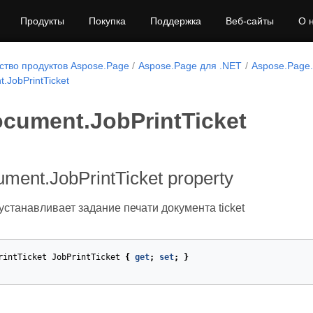
Продукты
Покупка
Поддержка
Веб-сайты
О 
тво продуктов Aspose.Page
Aspose.Page для .NET
Aspose.Page
.JobPrintTicket
cument.JobPrintTicket
ment.JobPrintTicket property
станавливает задание печати документа ticket
rintTicket
JobPrintTicket
{
get
;
set
;
}