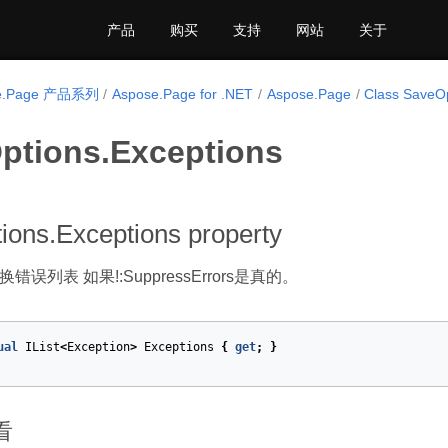
产品
购买
支持
网站
关于
e.Page 产品系列
Aspose.Page for .NET
Aspose.Page
Class SaveO
ptions.Exceptions
ions.Exceptions property
误列表 如果!:SuppressErrors是真的。
ual
IList
<
Exception
>
Exceptions
{
get
;
}
看