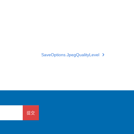
SaveOptions.JpegQualityLevel
提交