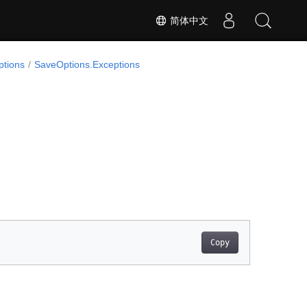
简体中文
ptions
SaveOptions.Exceptions
Copy