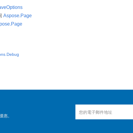
aveOptions
间
Aspose.Page
pose.Page
ons.Debug
優惠。