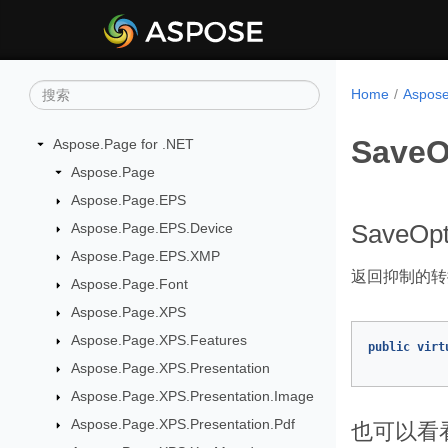
Home
Aspos
SaveO
Aspose.Page for .NET
Aspose.Page
Aspose.Page.EPS
Aspose.Page.EPS.Device
SaveOpt
Aspose.Page.EPS.XMP
返回抑制的转换错
Aspose.Page.Font
Aspose.Page.XPS
Aspose.Page.XPS.Features
public
virt
Aspose.Page.XPS.Presentation
Aspose.Page.XPS.Presentation.Image
Aspose.Page.XPS.Presentation.Pdf
也可以看