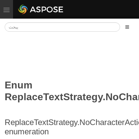
تبديل التنقل
Enum
ReplaceTextStrategy.NoCha
ReplaceTextStrategy.NoCharacterAct
enumeration