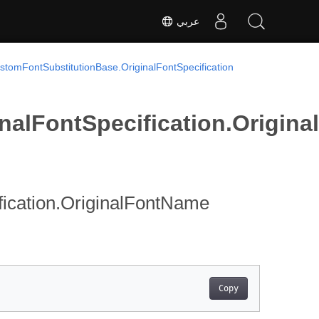
عربي
stomFontSubstitutionBase.OriginalFontSpecification
nalFontSpecification.Origin
fication.OriginalFontName
Copy