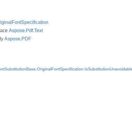
iginalFontSpecification
pace
Aspose.Pdf.Text
ly
Aspose.PDF
tSubstitutionBase.OriginalFontSpecification.IsSubstitutionUnavoidabl