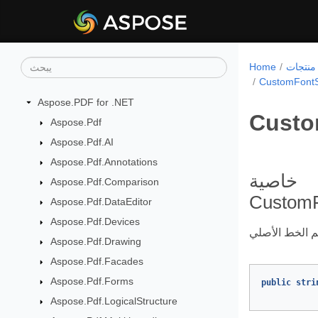
Home
CustomFontSu
Aspose.PDF for .NET
Custo
Aspose.Pdf
Aspose.Pdf.AI
Aspose.Pdf.Annotations
خاصية
Aspose.Pdf.Comparison
CustomF
Aspose.Pdf.DataEditor
Aspose.Pdf.Devices
Aspose.Pdf.Drawing
Aspose.Pdf.Facades
Aspose.Pdf.Forms
public
stri
Aspose.Pdf.LogicalStructure