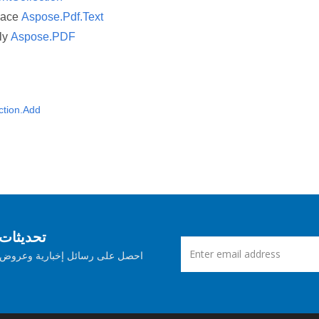
pace
Aspose.Pdf.Text
ly
Aspose.PDF
ction.Add
اشترك في Aspose ت
احصل على رسائل إخبارية وعروض ش