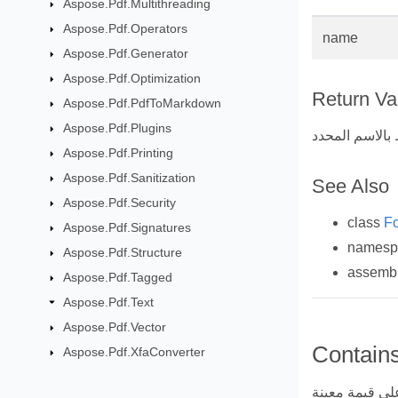
Aspose.Pdf.Multithreading
Aspose.Pdf.Operators
name
Aspose.Pdf.Generator
Aspose.Pdf.Optimization
Return Va
Aspose.Pdf.PdfToMarkdown
Aspose.Pdf.Plugins
Aspose.Pdf.Printing
Aspose.Pdf.Sanitization
See Also
Aspose.Pdf.Security
class
Fo
Aspose.Pdf.Signatures
names
Aspose.Pdf.Structure
assemb
Aspose.Pdf.Tagged
Aspose.Pdf.Text
Aspose.Pdf.Vector
Contain
Aspose.Pdf.XfaConverter