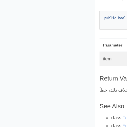
public
bool
Parameter
item
Return Va
See Also
class
Fo
class
Fo