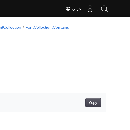
عربي
ntCollection
FontCollection.Contains
Copy