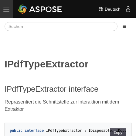
Deutsch
Navigation umschalten
IPdfTypeExtractor
IPdfTypeExtractor interface
Repräsentiert die Schnittstelle zur Interaktion mit dem
Extraktor.
public
interface
IPdfTypeExtractor
:
IDisposable
,
IDocument
Copy