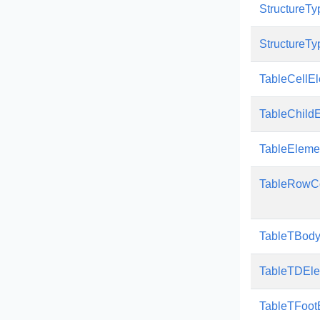
StructureT
StructureT
TableCellE
TableChild
TableEleme
TableRowCo
TableTBod
TableTDEl
TableTFoot