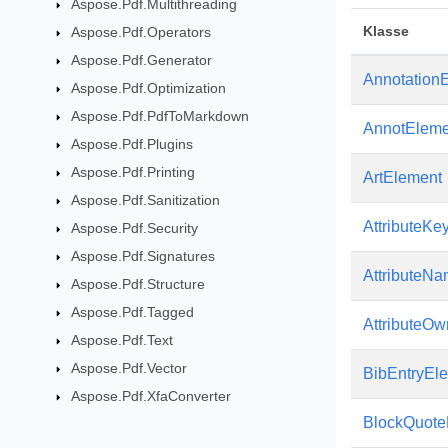
Aspose.Pdf.Multithreading
Klasse
Aspose.Pdf.Operators
Aspose.Pdf.Generator
Annotation
Aspose.Pdf.Optimization
Aspose.Pdf.PdfToMarkdown
AnnotEleme
Aspose.Pdf.Plugins
Aspose.Pdf.Printing
ArtElement
Aspose.Pdf.Sanitization
AttributeKe
Aspose.Pdf.Security
Aspose.Pdf.Signatures
AttributeN
Aspose.Pdf.Structure
Aspose.Pdf.Tagged
AttributeO
Aspose.Pdf.Text
Aspose.Pdf.Vector
BibEntryEl
Aspose.Pdf.XfaConverter
BlockQuote