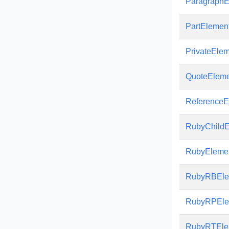
ParagraphE
PartElemen
PrivateEle
QuoteEleme
ReferenceE
RubyChildE
RubyEleme
RubyRBEle
RubyRPEle
RubyRTEle