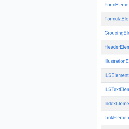
FormEleme
FormulaEle
GroupingEl
HeaderEle
Illustration
ILSElement
ILSTextEle
IndexEleme
LinkElemen