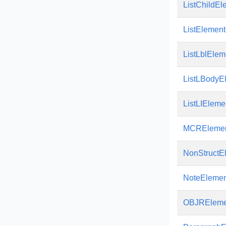
ListChildEl
ListElement
ListLblElem
ListLBodyE
ListLIEleme
MCREleme
NonStructE
NoteElemen
OBJREleme