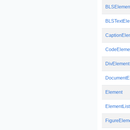
BLSElemen
BLSTextEle
CaptionEle
CodeEleme
DivElement
DocumentE
Element
ElementList
FigureElem