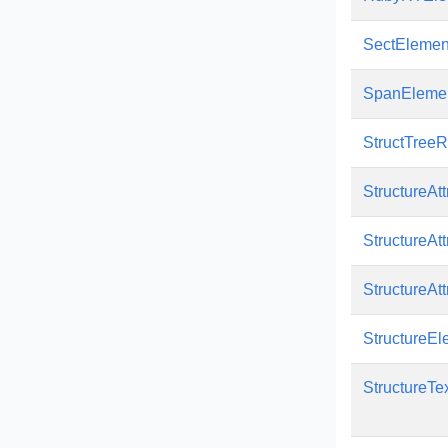
SectElemen
SpanEleme
StructTree
StructureAtt
StructureAtt
StructureAtt
StructureEl
StructureTe