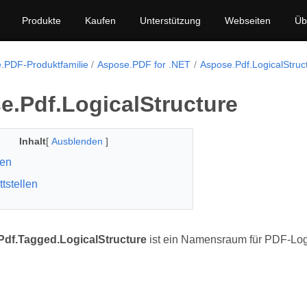
Produkte
Kaufen
Unterstützung
Webseiten
Üb
.PDF-Produktfamilie
Aspose.PDF for .NET
Aspose.Pdf.LogicalStruc
e.Pdf.LogicalStructure
Inhalt
[
Ausblenden
]
sen
ttstellen
df.Tagged.LogicalStructure
ist ein Namensraum für PDF-Log