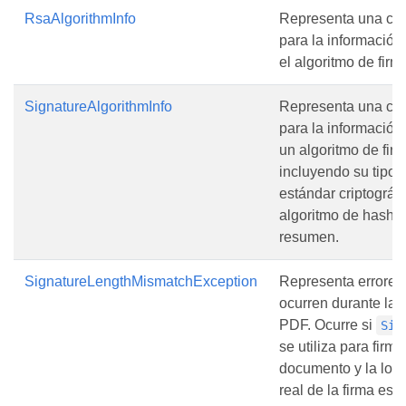
RsaAlgorithmInfo
Representa una cl
para la información
el algoritmo de fir
SignatureAlgorithmInfo
Representa una cl
para la información
un algoritmo de firm
incluyendo su tipo,
estándar criptográfi
algoritmo de hash 
resumen.
SignatureLengthMismatchException
Representa errores
ocurren durante la 
PDF. Ocurre si
Sig
se utiliza para firma
documento y la long
real de la firma es 