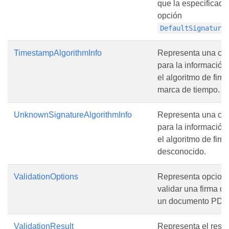
que la especificada
opción
DefaultSignature
TimestampAlgorithmInfo
Representa una cl
para la información
el algoritmo de firm
marca de tiempo.
UnknownSignatureAlgorithmInfo
Representa una cl
para la información
el algoritmo de firm
desconocido.
ValidationOptions
Representa opcion
validar una firma di
un documento PDF.
ValidationResult
Representa el resu