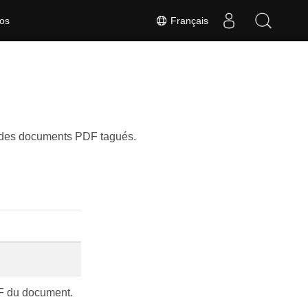
Français
os
t des documents PDF tagués.
F du document.