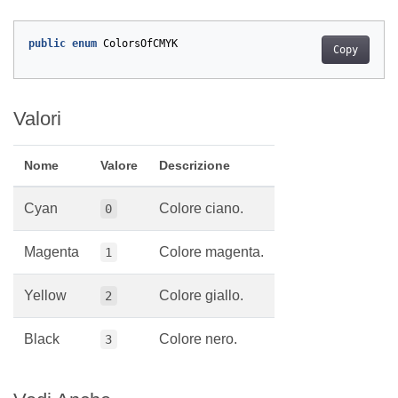
public
enum
ColorsOfCMYK
Copy
Valori
Nome
Valore
Descrizione
Cyan
Colore ciano.
0
Magenta
Colore magenta.
1
Yellow
Colore giallo.
2
Black
Colore nero.
3