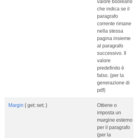
valore booleano
che indica se il
paragrafo
corrente rimane
nella stessa
pagina insieme
al paragrafo
successivo. Il
valore
predefinito è
falso. (per la
generazione di
pdf)
Margin
{ get; set; }
Ottiene o
imposta un
margine esterno
per il paragrafo
(per la