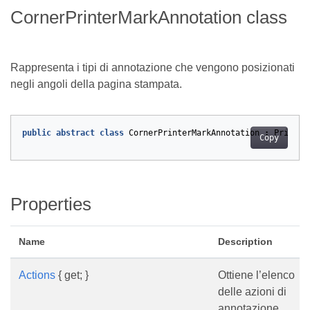
CornerPrinterMarkAnnotation class
Rappresenta i tipi di annotazione che vengono posizionati
negli angoli della pagina stampata.
public
abstract
class
CornerPrinterMarkAnnotation
:
Printer
Copy
Properties
Name
Description
Actions
{ get; }
Ottiene l’elenco
delle azioni di
annotazione.