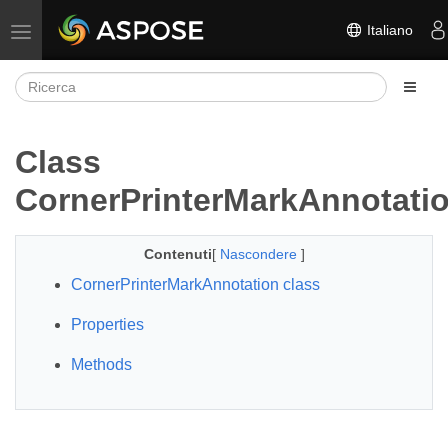
Italiano
Attiva/disattiva la navigazione
Class
CornerPrinterMarkAnnotati
Contenuti
[
Nascondere
]
CornerPrinterMarkAnnotation class
Properties
Methods