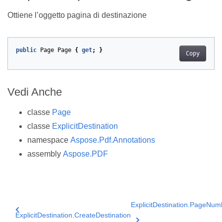
Ottiene l’oggetto pagina di destinazione
public
Page
Page
{
get
;
}
Copy
Vedi Anche
classe
Page
classe
ExplicitDestination
namespace
Aspose.Pdf.Annotations
assembly
Aspose.PDF
ExplicitDestination.PageNum
ExplicitDestination.CreateDestination