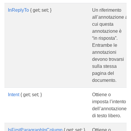
InReplyTo
{ get; set; }
Un riferimento
all’annotazione a
cui questa
annotazione è
“in risposta”.
Entrambe le
annotazioni
devono trovarsi
sulla stessa
pagina del
documento.
Intent
{ get; set; }
Ottiene o
imposta l’intento
dell’annotazione
di testo libero.
IsFirstParagraphInColumn
{ get; set; }
Ottiene o