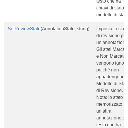
testo che ha
chiavi di stato e
modello di stato
SetReviewState
(AnnotationState, string)
Imposta lo stato
di revisione per
un’annotazione
Gli stati Marcat
e Non Marcato
vengono ignora
poiché non
appartengono a
Modello di Stat
di Revisione.
Nota: lo stato è
memorizzato in
un’altra
annotazione di
testo che ha