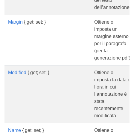
del testo
dell’annotazione.
Margin
{ get; set; }
Ottiene o
imposta un
margine esterno
per il paragrafo
(per la
generazione pdf)
Modified
{ get; set; }
Ottiene o
imposta la data e
l’ora in cui
l’annotazione è
stata
recentemente
modificata.
Name
{ get; set; }
Ottiene o