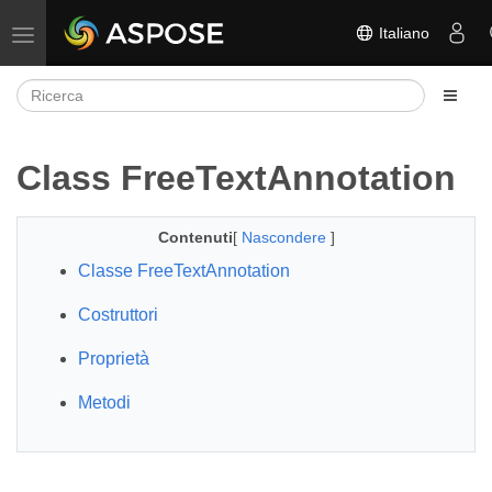
Italiano
Attiva/disattiva la navigazione
Class FreeTextAnnotation
Contenuti
[
Nascondere
]
Classe FreeTextAnnotation
Costruttori
Proprietà
Metodi