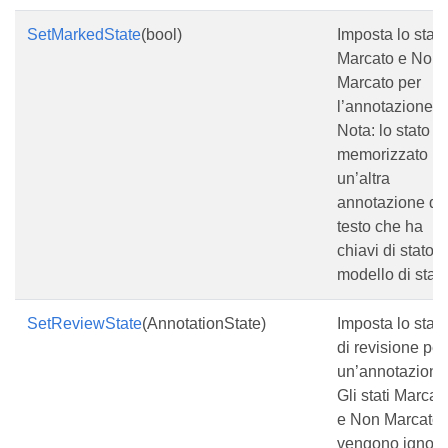
SetMarkedState
(bool)
Imposta lo stato
Marcato e Non
Marcato per
l’annotazione.
Nota: lo stato è
memorizzato in
un’altra
annotazione di
testo che ha
chiavi di stato e
modello di stato
SetReviewState
(AnnotationState)
Imposta lo stato
di revisione per
un’annotazione
Gli stati Marcat
e Non Marcato
vengono ignora