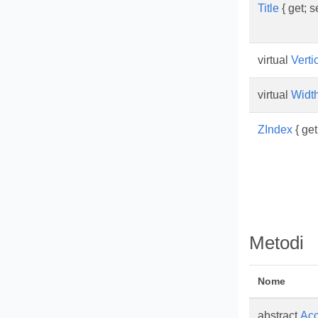
Title
{ get; se
virtual
Verti
virtual
Widt
ZIndex
{ get;
Metodi
Nome
abstract
Acc