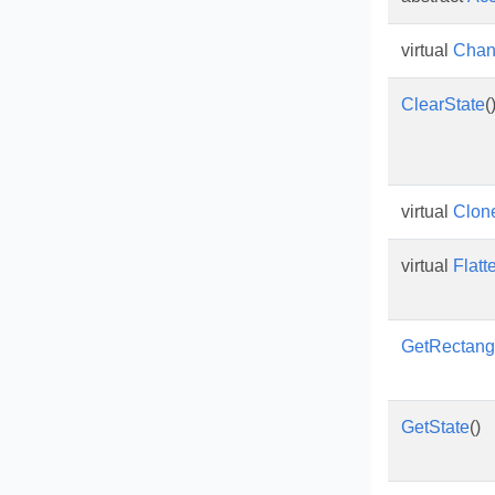
virtual
Chan
ClearState
(
virtual
Clon
virtual
Flatt
GetRectang
GetState
()