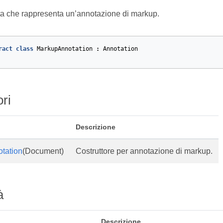
ta che rappresenta un’annotazione di markup.
ract
class
MarkupAnnotation
:
Annotation
ori
Descrizione
tation
(Document)
Costruttore per annotazione di markup.
à
Descrizione