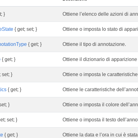
; }
Ottiene l’elenco delle azioni di an
eState
{ get; set; }
Ottiene o imposta lo stato di appar
otationType
{ get; }
Ottiene il tipo di annotazione.
e
{ get; }
Ottiene il dizionario di apparizion
 set; }
Ottiene o imposta le caratteristich
ics
{ get; }
Ottiene le caratteristiche dell’anno
set; }
Ottiene o imposta il colore dell’an
et; set; }
Ottiene o imposta il testo dell’ann
te
{ get; }
Ottiene la data e l’ora in cui è stat