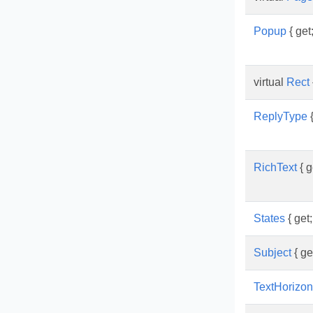
Popup
{ get;
virtual
Rect
ReplyType
{
RichText
{ g
States
{ get;
Subject
{ get
TextHorizon