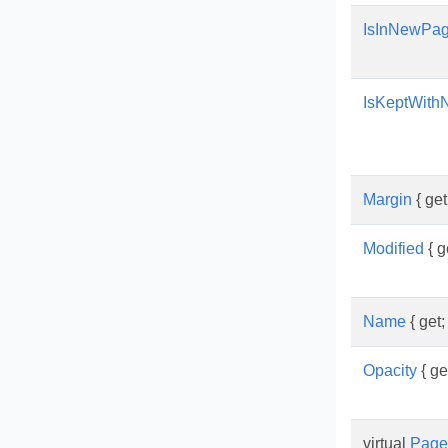
IsInNewPa
IsKeptWith
Margin
{ get;
Modified
{ ge
Name
{ get; 
Opacity
{ get
virtual
Page