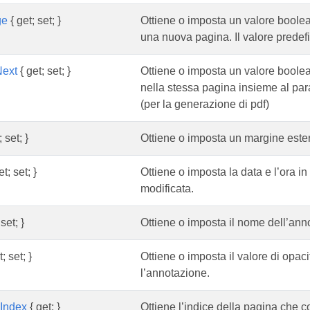
ge
{ get; set; }
Ottiene o imposta un valore boolea
una nuova pagina. Il valore predefin
Next
{ get; set; }
Ottiene o imposta un valore boolea
nella stessa pagina insieme al para
(per la generazione di pdf)
 set; }
Ottiene o imposta un margine estern
t; set; }
Ottiene o imposta la data e l’ora i
modificata.
set; }
Ottiene o imposta il nome dell’ann
; set; }
Ottiene o imposta il valore di opaci
l’annotazione.
Index
{ get; }
Ottiene l’indice della pagina che c