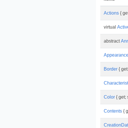
Actions
{ get
virtual
Activ
abstract
Ann
Appearanc
Border
{ get;
Characterist
Color
{ get; 
Contents
{ g
CreationDa