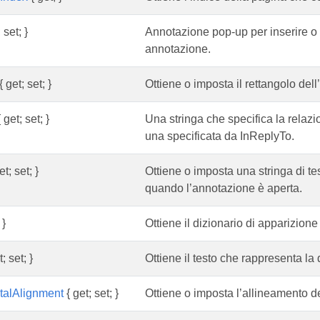
 set; }
Annotazione pop-up per inserire o 
annotazione.
{ get; set; }
Ottiene o imposta il rettangolo del
 get; set; }
Una stringa che specifica la relazio
una specificata da InReplyTo.
et; set; }
Ottiene o imposta una stringa di te
quando l’annotazione è aperta.
 }
Ottiene il dizionario di apparizion
; set; }
Ottiene il testo che rappresenta la 
talAlignment
{ get; set; }
Ottiene o imposta l’allineamento de