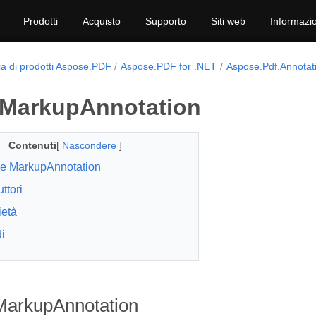
Prodotti
Acquisto
Supporto
Siti web
Informazio
ia di prodotti Aspose.PDF
Aspose.PDF for .NET
Aspose.Pdf.Annotat
 MarkupAnnotation
Contenuti
[
Nascondere
]
e MarkupAnnotation
ttori
ietà
i
MarkupAnnotation