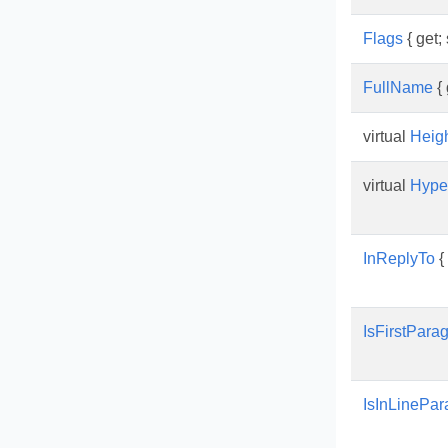
Flags
{ get; 
FullName
{ 
virtual
Heig
virtual
Hyper
InReplyTo
{ 
IsFirstPar
IsInLinePar