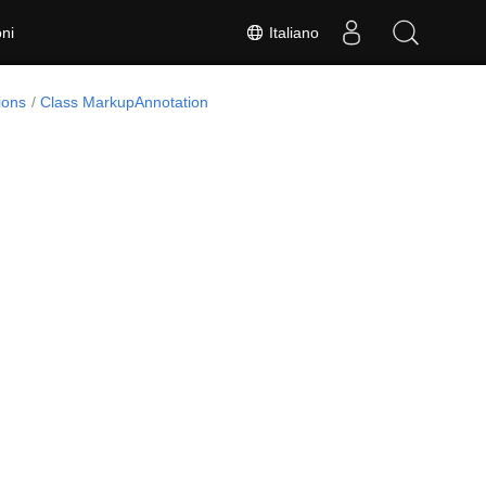
Italiano
ni
ions
Class MarkupAnnotation