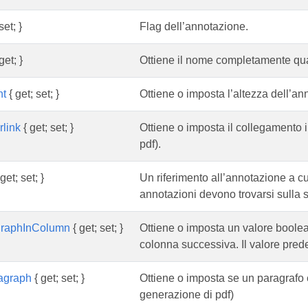
set; }
Flag dell’annotazione.
get; }
Ottiene il nome completamente qual
ht
{ get; set; }
Ottiene o imposta l’altezza dell’an
link
{ get; set; }
Ottiene o imposta il collegamento i
pdf).
get; set; }
Un riferimento all’annotazione a c
annotazioni devono trovarsi sulla
agraphInColumn
{ get; set; }
Ottiene o imposta un valore boolea
colonna successiva. Il valore predef
agraph
{ get; set; }
Ottiene o imposta se un paragrafo è i
generazione di pdf)