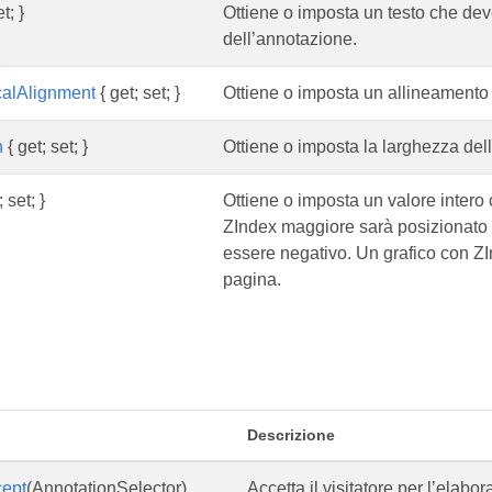
t; }
Ottiene o imposta un testo che deve
dell’annotazione.
calAlignment
{ get; set; }
Ottiene o imposta un allineamento 
h
{ get; set; }
Ottiene o imposta la larghezza del
 set; }
Ottiene o imposta un valore intero 
ZIndex maggiore sarà posizionato 
essere negativo. Un grafico con ZIn
pagina.
Descrizione
ept
(AnnotationSelector)
Accetta il visitatore per l’elabo