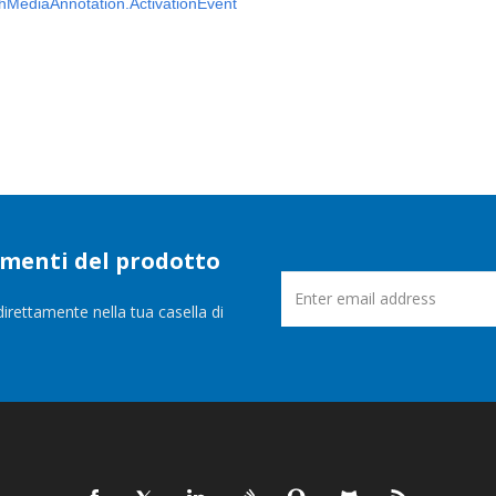
MediaAnnotation.ActivationEvent
namenti del prodotto
direttamente nella tua casella di