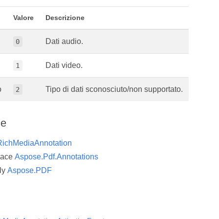
Valore
Descrizione
Dati audio.
0
Dati video.
1
o
Tipo di dati sconosciuto/non supportato.
2
he
RichMediaAnnotation
pace
Aspose.Pdf.Annotations
ly
Aspose.PDF