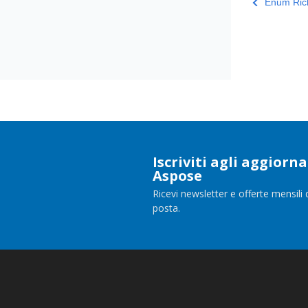
Enum Rich
Iscriviti agli aggior
Aspose
Ricevi newsletter e offerte mensili 
posta.