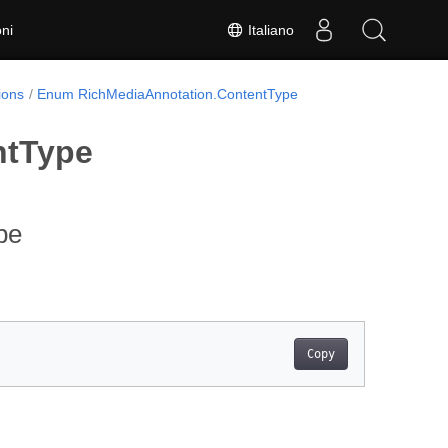
Italiano
ni
ions
Enum RichMediaAnnotation.ContentType
ntType
pe
Copy