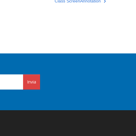
Class ScreenAnnotation
Invia