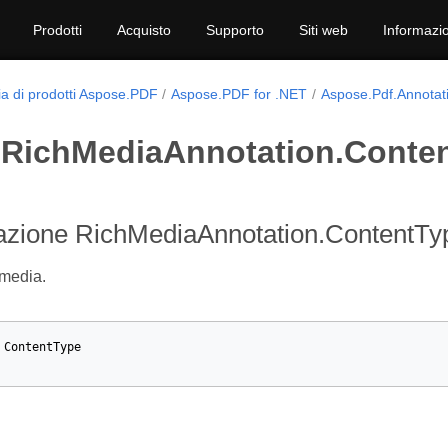
Prodotti
Acquisto
Supporto
Siti web
Informazio
ia di prodotti Aspose.PDF
Aspose.PDF for .NET
Aspose.Pdf.Annotat
RichMediaAnnotation.Conte
zione RichMediaAnnotation.ContentTy
imedia.
ContentType