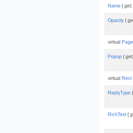
Name
{ get; 
Opacity
{ get
virtual
Page
Popup
{ get;
virtual
Rect
ReplyType
{
RichText
{ g