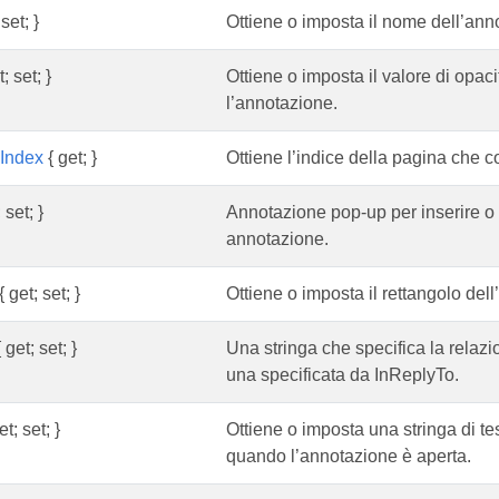
set; }
Ottiene o imposta il nome dell’ann
; set; }
Ottiene o imposta il valore di opaci
l’annotazione.
Index
{ get; }
Ottiene l’indice della pagina che c
 set; }
Annotazione pop-up per inserire o 
annotazione.
{ get; set; }
Ottiene o imposta il rettangolo del
 get; set; }
Una stringa che specifica la relazio
una specificata da InReplyTo.
et; set; }
Ottiene o imposta una stringa di te
quando l’annotazione è aperta.