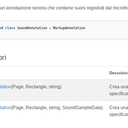
n’annotazione sonora che contiene suoni registrati dal microfon
ed
class
SoundAnnotation
:
MarkupAnnotation
ori
Descrizi
ation
(Page, Rectangle, string)
Crea una
specifica
ation
(Page, Rectangle, string, SoundSampleData)
Crea una
specifica