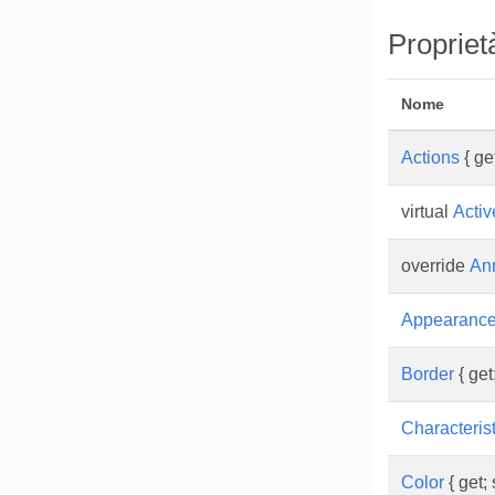
Propriet
Nome
Actions
{ get
virtual
Activ
override
An
Appearanc
Border
{ get;
Characterist
Color
{ get; 