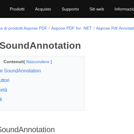
Prodotti
Acquisto
Supporto
Siti web
Informazio
ia di prodotti Aspose.PDF
Aspose.PDF for .NET
Aspose.Pdf.Annotat
 SoundAnnotation
Contenuti
[
Nascondere
]
e SoundAnnotation
ttori
ietà
i
SoundAnnotation