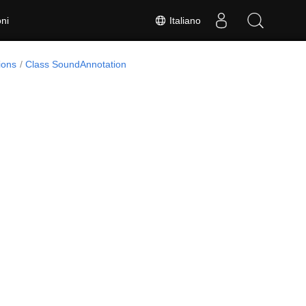
Italiano
ni
ions
Class SoundAnnotation