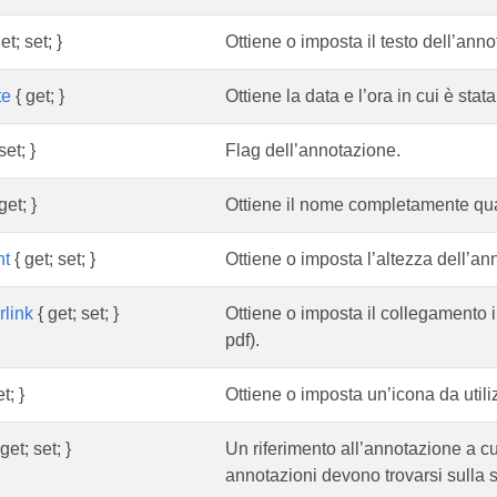
et; set; }
Ottiene o imposta il testo dell’ann
te
{ get; }
Ottiene la data e l’ora in cui è stat
set; }
Flag dell’annotazione.
get; }
Ottiene il nome completamente qual
ht
{ get; set; }
Ottiene o imposta l’altezza dell’an
link
{ get; set; }
Ottiene o imposta il collegamento i
pdf).
t; }
Ottiene o imposta un’icona da utili
get; set; }
Un riferimento all’annotazione a c
annotazioni devono trovarsi sulla