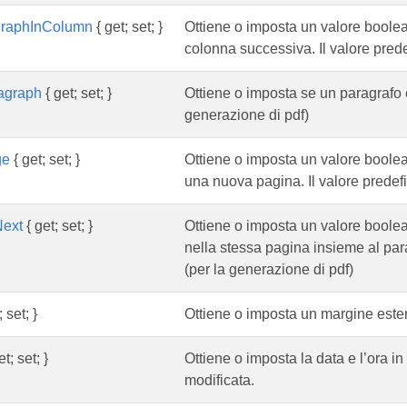
agraphInColumn
{ get; set; }
Ottiene o imposta un valore boolea
colonna successiva. Il valore predef
agraph
{ get; set; }
Ottiene o imposta se un paragrafo è i
generazione di pdf)
ge
{ get; set; }
Ottiene o imposta un valore boolea
una nuova pagina. Il valore predefin
Next
{ get; set; }
Ottiene o imposta un valore boolea
nella stessa pagina insieme al para
(per la generazione di pdf)
 set; }
Ottiene o imposta un margine estern
t; set; }
Ottiene o imposta la data e l’ora i
modificata.