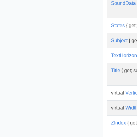
SoundData
States
{ get;
Subject
{ get
TextHorizon
Title
{ get; se
virtual
Verti
virtual
Widt
ZIndex
{ get;