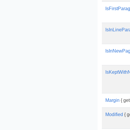
IsFirstPar
IsInLinePar
IsInNewPa
IsKeptWith
Margin
{ get;
Modified
{ ge