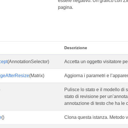
essere negativo. Un grafico con ZIn
pagina.
Descrizione
cept
(AnnotationSelector)
Accetta un oggetto visitatore pe
geAfterResize
(Matrix)
Aggiorna i parametri e l’appare
)
Pulisce lo stato e il modello di
stato di revisione per un’annota
annotazione di testo che ha le ch
e
()
Clona questa istanza. Metodo vi