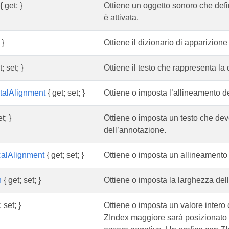
{ get; }
Ottiene un oggetto sonoro che defi
è attivata.
 }
Ottiene il dizionario di apparizion
; set; }
Ottiene il testo che rappresenta la 
talAlignment
{ get; set; }
Ottiene o imposta l’allineamento de
t; }
Ottiene o imposta un testo che deve
dell’annotazione.
calAlignment
{ get; set; }
Ottiene o imposta un allineamento 
h
{ get; set; }
Ottiene o imposta la larghezza del
 set; }
Ottiene o imposta un valore intero 
ZIndex maggiore sarà posizionato 