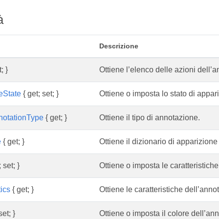
à
Descrizione
; }
Ottiene l’elenco delle azioni dell’
eState
{ get; set; }
Ottiene o imposta lo stato di appar
notationType
{ get; }
Ottiene il tipo di annotazione.
e
{ get; }
Ottiene il dizionario di apparizion
 set; }
Ottiene o imposta le caratteristich
ics
{ get; }
Ottiene le caratteristiche dell’anno
set; }
Ottiene o imposta il colore dell’an