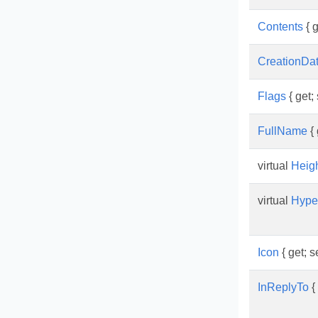
Contents
{ g
CreationDa
Flags
{ get; 
FullName
{ 
virtual
Heig
virtual
Hyper
Icon
{ get; se
InReplyTo
{ 