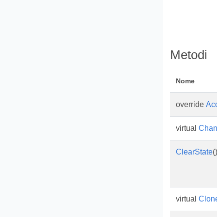
Metodi
Nome
override
Ac
virtual
Chan
ClearState
(
virtual
Clon