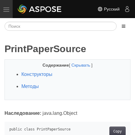
Русский
Переключить навигацию
PrintPaperSource
Содержание
[
Скрывать
]
Конструкторы
Методы
Наследование:
java.lang.Object
Copy