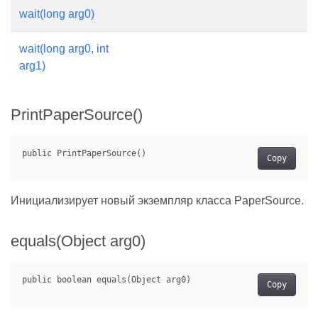
wait(long arg0)
wait(long arg0, int
arg1)
PrintPaperSource()
Copy
Инициализирует новый экземпляр класса PaperSource.
equals(Object arg0)
Copy