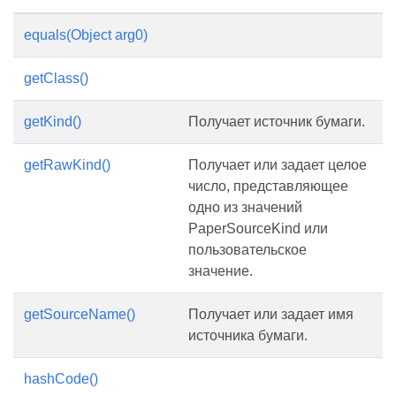
equals(Object arg0)
getClass()
getKind()
Получает источник бумаги.
getRawKind()
Получает или задает целое
число, представляющее
одно из значений
PaperSourceKind или
пользовательское
значение.
getSourceName()
Получает или задает имя
источника бумаги.
hashCode()