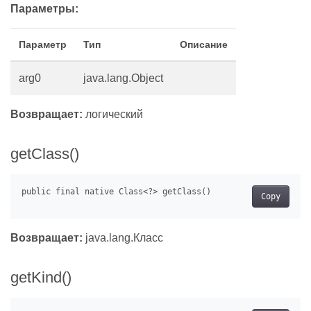
Параметры:
Параметр
Тип
Описание
arg0
java.lang.Object
Возвращает:
логический
getClass()
Copy
Возвращает:
java.lang.Класс
getKind()