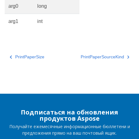
arg0
long
arg1
int
PrintPaperSize
PrintPaperSourceKind
Подписаться на обновления
продуктов Aspose
Получайте ежемесячные информационные бюллетени и
предложения прямо на ваш почтовый ящик.