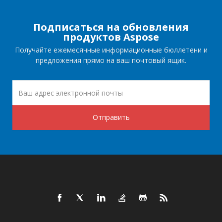
Подписаться на обновления
продуктов Aspose
Получайте ежемесячные информационные бюллетени и
предложения прямо на ваш почтовый ящик.
Отправить