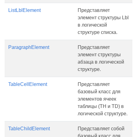
ListLblElement
Представляет
элемент структуры Lbl
в логической
структуре списка.
ParagraphElement
Представляет
элемент структуры
абзаца в логической
структуре.
TableCellElement
Представляет
базовый класс для
элементов ячеек
таблицы (TH и TD) в
логической структуре.
TableChildElement
Представляет собой
базовый класс для