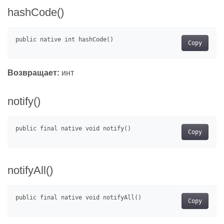
hashCode()
Copy
Возвращает:
инт
notify()
Copy
notifyAll()
Copy