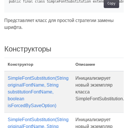
Copy
Представляет класс для простой стратегии замены
шрифта.
Конструкторы
Конструктор
Описание
SimpleFontSubstitution(String
Инициализирует
originalFontName, String
новый экземпляр
substitutionFontName,
класса
boolean
SimpleFontSubstitution.
isForcedBySaveOption)
SimpleFontSubstitution(String
Инициализирует
originalFontName, String
новый экземпляр