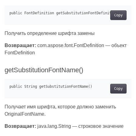
Copy
Получить определение шрифта замены
Возвращает:
com.aspose.font.FontDefinition — объект
FontDefinition
getSubstitutionFontName()
Copy
Получает имя шрифта, которое должно заменить
OriginalFontName.
Возвращает:
java.lang.String — строковое значение