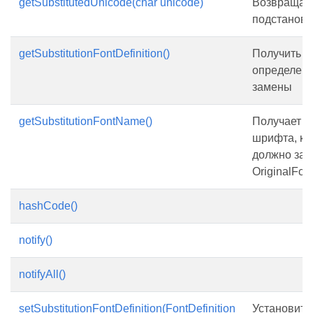
getSubstitutedUnicode(char unicode)
Возвращае
подстановк
getSubstitutionFontDefinition()
Получить
определен
замены
getSubstitutionFontName()
Получает и
шрифта, ко
должно зам
OriginalFo
hashCode()
notify()
notifyAll()
setSubstitutionFontDefinition(FontDefinition
Установить