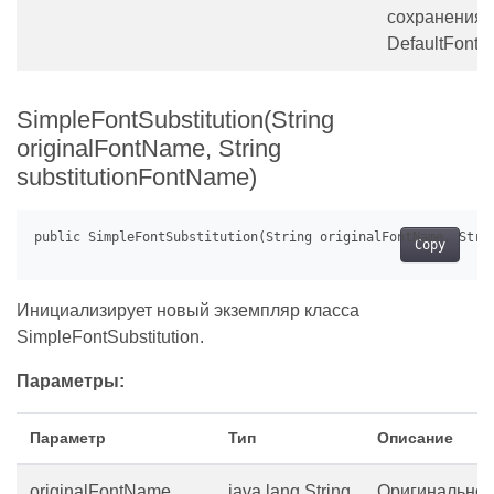
сохранения
DefaultFont
SimpleFontSubstitution(String
originalFontName, String
substitutionFontName)
Copy
Инициализирует новый экземпляр класса
SimpleFontSubstitution.
Параметры:
Параметр
Тип
Описание
originalFontName
java.lang.String
Оригинально