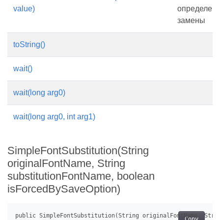
value)
определен
замены
toString()
wait()
wait(long arg0)
wait(long arg0, int arg1)
SimpleFontSubstitution(String
originalFontName, String
substitutionFontName, boolean
isForcedBySaveOption)
Copy