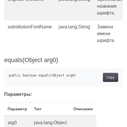
название
шрифта.
substitutionFontName
java.lang.String
Замена
имени
шрифта.
equals(Object arg0)
Copy
Параметры:
Параметр
Тип
Описание
arg0
java.lang.Object