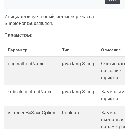
Инициализирует новый экземпляр класса
SimpleFontSubstitution.
Параметры:
Параметр
Тип
Описание
originalFontName
java.lang.String
Оригинальн
название
шрифта.
substitutionFontName
java.lang.String
Замена име
шрифта.
isForcedBySaveOption
boolean
Замена,
вызванная
параметром