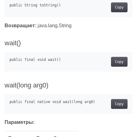
Copy
Возвращает:
java.lang.String
wait()
Copy
wait(long arg0)
Copy
Параметры: