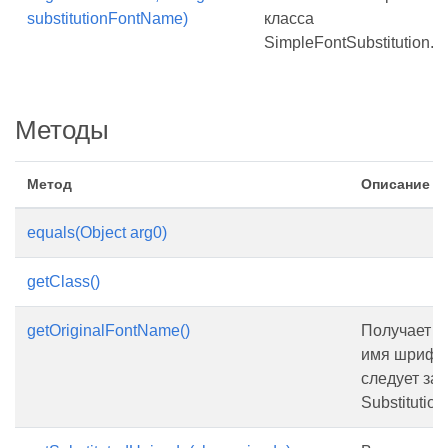
substitutionFontName)
класса
SimpleFontSubstitution.
Методы
Метод
Описание
equals(Object arg0)
getClass()
getOriginalFontName()
Получает и
имя шрифта
следует за
Substitutio