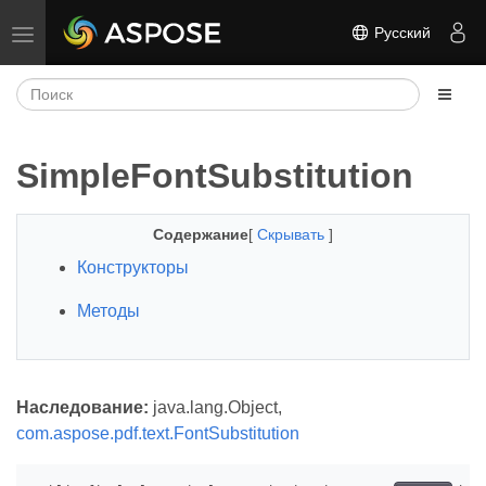
Русский
Переключить навигацию
SimpleFontSubstitution
Содержание
[
Скрывать
]
Конструкторы
Методы
Наследование:
java.lang.Object,
com.aspose.pdf.text.FontSubstitution