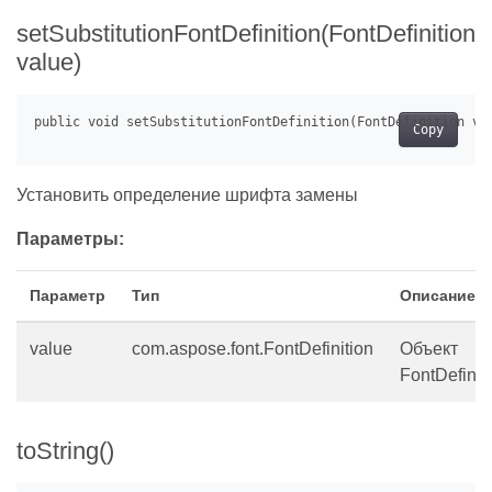
setSubstitutionFontDefinition(FontDefinition
value)
Copy
Установить определение шрифта замены
Параметры:
Параметр
Тип
Описание
value
com.aspose.font.FontDefinition
Объект
FontDefinit
toString()