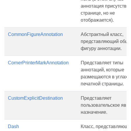
аннотация присутствуе
странице, но не
отображается).
CommonFigureAnnotation
Абстрактный класс,
представляющий общ
фигуру аннотации.
CornerPrinterMarkAnnotation
Представляет типы
аннотаций, которые
размещаются в углах
печатной страницы.
CustomExplicitDestination
Представляет
пользовательское явн
назначение.
Dash
Класс, представляющ