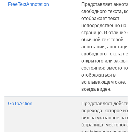
FreeTextAnnotation
Представляет аннота
свободного текста, ко
отображает текст
непосредственно на
странице. В отличие от
обычной текстовой
аннотации, аннотация
свободного текста не 
открытого или закрыто
состояния; вместо того
отображаться в
всплывающем окне, те
всегда виден.
GoToAction
Представляет действи
перехода, которое изм
вид на указанное назн
(страница, местополо
коэффициент увеличен