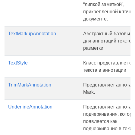
“липкой заметкой”,
прикрепленной к точке
документе.
TextMarkupAnnotation
Абстрактный базовый 
для аннотаций текстов
разметки.
TextStyle
Класс представляет ст
текста в аннотации
TrimMarkAnnotation
Представляет аннотац
Mark.
UnderlineAnnotation
Представляет аннота
подчеркивания, котор
появляется как
подчеркивание в текст