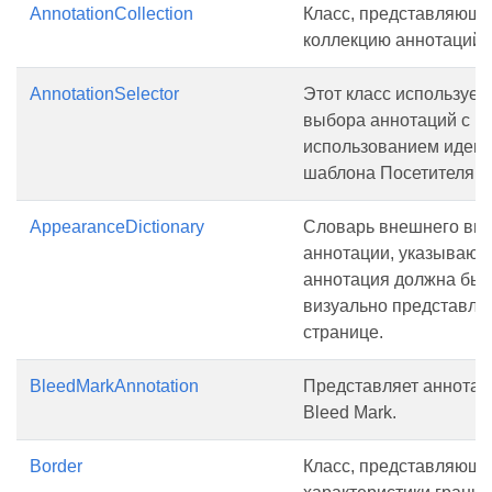
AnnotationCollection
Класс, представляющ
коллекцию аннотаций.
AnnotationSelector
Этот класс использует
выбора аннотаций с
использованием идеи
шаблона Посетителя.
AppearanceDictionary
Словарь внешнего ви
аннотации, указывающ
аннотация должна быт
визуально представле
странице.
BleedMarkAnnotation
Представляет аннота
Bleed Mark.
Border
Класс, представляющ