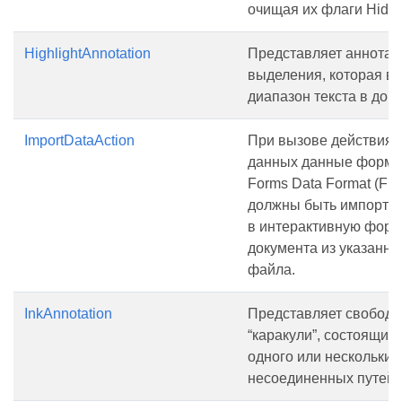
очищая их флаги Hidde
HighlightAnnotation
Представляет аннота
выделения, которая в
диапазон текста в док
ImportDataAction
При вызове действия 
данных данные форма
Forms Data Format (FD
должны быть импорти
в интерактивную форм
документа из указанно
файла.
InkAnnotation
Представляет свобод
“каракули”, состоящий 
одного или нескольких
несоединенных путей.