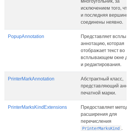
многоугольник, за
исключением того, что
и последняя вершины 
соединены неявно.
PopupAnnotation
Представляет всплы
аннотацию, которая
отображает текст во
всплывающем окне дл
и редактирования.
PrinterMarkAnnotation
Абстрактный класс,
представляющий анно
печатной марки.
PrinterMarksKindExtensions
Предоставляет метод
расширения для
перечисления
.
PrinterMarksKind