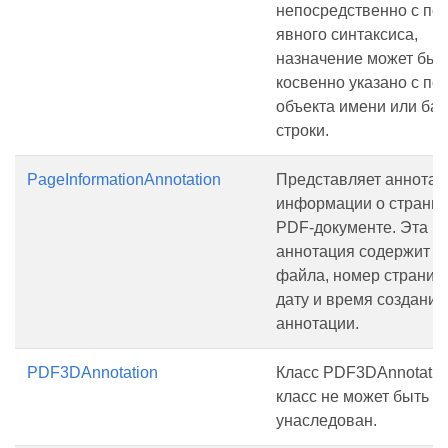
непосредственно с п
явного синтаксиса,
назначение может быт
косвенно указано с п
объекта имени или ба
строки.
PageInformationAnnotation
Представляет аннота
информации о страниц
PDF-документе. Эта
аннотация содержит и
файла, номер страниц
дату и время создания
аннотации.
PDF3DAnnotation
Класс PDF3DAnnotation
класс не может быть
унаследован.