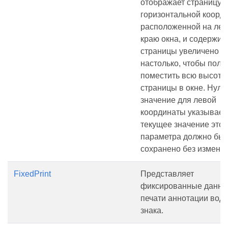
отображает страницу с
горизонтальной коорди
расположенной на ле
краю окна, и содержи
страницы увеличено р
настолько, чтобы полн
поместить всю высоту
страницы в окне. Нуле
значение для левой
координаты указывает,
текущее значение этог
параметра должно быт
сохранено без измене
FixedPrint
Представляет
фиксированные данн
печати аннотации вод
знака.