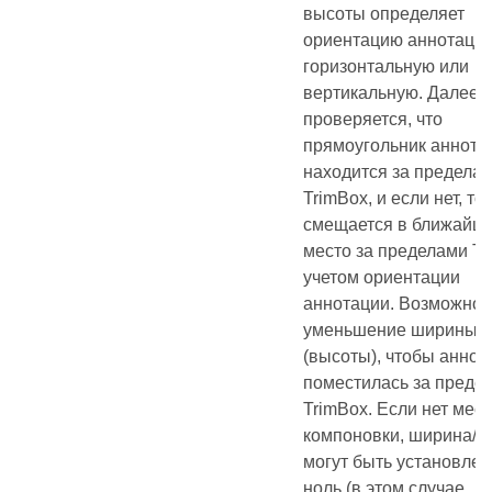
высоты определяет
ориентацию аннотации
горизонтальную или
вертикальную. Далее
проверяется, что
прямоугольник аннота
находится за предела
TrimBox, и если нет, то
смещается в ближайш
место за пределами Tr
учетом ориентации
аннотации. Возможно
уменьшение ширины
(высоты), чтобы аннот
поместилась за преде
TrimBox. Если нет мест
компоновки, ширина/в
могут быть установлен
ноль (в этом случае