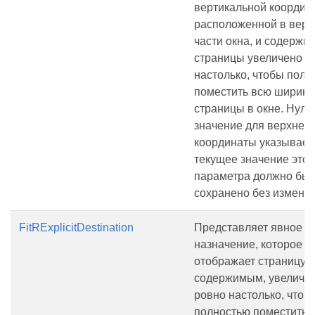
вертикальной координ
расположенной в верх
части окна, и содержи
страницы увеличено р
настолько, чтобы полн
поместить всю ширину
страницы в окне. Нуле
значение для верхней
координаты указывает,
текущее значение этог
параметра должно быт
сохранено без измене
FitRExplicitDestination
Представляет явное
назначение, которое
отображает страницу с
содержимым, увеличе
ровно настолько, чтоб
полностью поместить