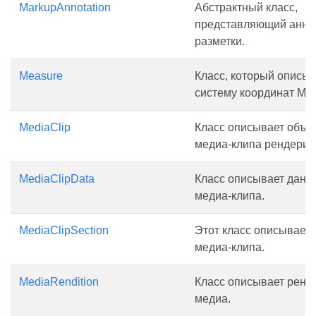
MarkupAnnotation
Абстрактный класс,
представляющий анно
разметки.
Measure
Класс, который описы
систему координат Mea
MediaClip
Класс описывает объе
медиа-клипа рендерин
MediaClipData
Класс описывает данн
медиа-клипа.
MediaClipSection
Этот класс описывает 
медиа-клипа.
MediaRendition
Класс описывает ренд
медиа.