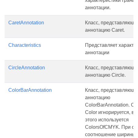
характеристики грани
аннотации.
CaretAnnotation
Класс, представляющ
аннотацию Caret.
Characteristics
Представляет характе
аннотации
CircleAnnotation
Класс, представляющ
аннотацию Circle.
ColorBarAnnotation
Класс, представляющ
аннотацию
ColorBarAnnotation. С
Color игнорируется, в
этого используется
ColorsOfCMYK. При со
соотношение ширины 