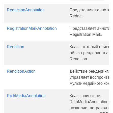
RedactionAnnotation
Представляет аннота
Redact.
RegistrationMarkAnnotation
Представляет аннота
Registration Mark.
Rendition
Класс, который описы
объект рендеринга ан
Rendition.
RenditionAction
Действие рендеринга, 
управляет воспроизв
мультимедийного конт
RichMediaAnnotation
Класс описывает
RichMediaAnnotation, 
позволяет встраивать 