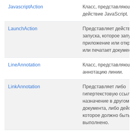
JavascriptAction
Класс, представляющ
действие JavaScript.
LaunchAction
Представляет действи
запуска, которое запус
приложение или откры
или печатает документ.
LineAnnotation
Класс, представляющ
аннотацию линии.
LinkAnnotation
Представляет либо
гипертекстовую ссылку
назначение в другом м
документа, либо дейст
которое должно быть
выполнено.