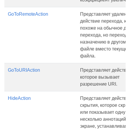
GoToRemoteAction
Представляет удаленн
действие перехода, ко
похоже на обычное де
перехода, но переходи
назначению в другом 
файле вместо текущег
файла.
GoToURIAction
Представляет действи
которое вызывает
разрешение URI.
HideAction
Представляет действи
скрытия, которое скры
или показывает одну и
несколько аннотаций н
экране, устанавливая 