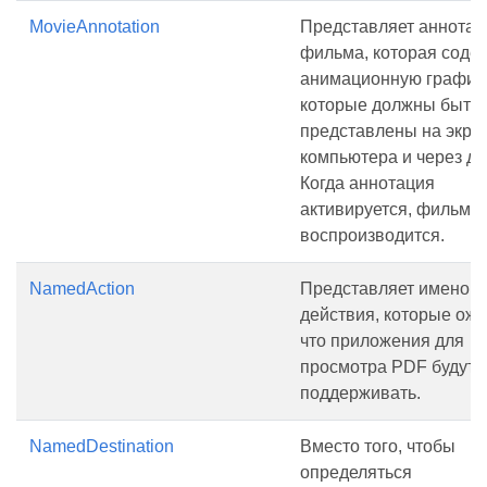
MovieAnnotation
Представляет аннота
фильма, которая соде
анимационную графику 
которые должны быть
представлены на экра
компьютера и через ди
Когда аннотация
активируется, фильм
воспроизводится.
NamedAction
Представляет именов
действия, которые ожи
что приложения для
просмотра PDF будут
поддерживать.
NamedDestination
Вместо того, чтобы
определяться