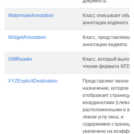
документа.
WatermarkAnnotation
Класс описывает объе
аннотации водяного зн
WidgetAnnotation
Класс, представляющ
аннотацию виджета.
XfdfReader
Класс, который выпол
чтение формата XFDF.
XYZExplicitDestination
Представляет явное
назначение, которое
отображает страницу с
координатами (слева, 
расположенными в ве
левом углу окна, и
содержимое страницы
увеличено на коэффиц