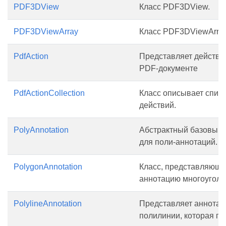
PDF3DView
Класс PDF3DView.
PDF3DViewArray
Класс PDF3DViewArray
PdfAction
Представляет действи
PDF-документе
PdfActionCollection
Класс описывает спис
действий.
PolyAnnotation
Абстрактный базовый 
для поли-аннотаций.
PolygonAnnotation
Класс, представляющ
аннотацию многоуголь
PolylineAnnotation
Представляет аннота
полилинии, которая по