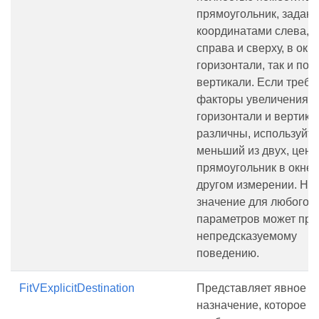
прямоугольник, задан
координатами слева, с
справа и сверху, в окне
горизонтали, так и по
вертикали. Если треб
факторы увеличения п
горизонтали и вертика
различны, используйте
меньший из двух, цент
прямоугольник в окне 
другом измерении. Ну
значение для любого и
параметров может при
непредсказуемому
поведению.
FitVExplicitDestination
Представляет явное
назначение, которое