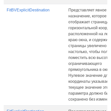
FitBVExplicitDestination
Представляет явное
назначение, которое
отображает страницу с
горизонтальной коорди
расположенной на ле
краю окна, и содержи
страницы увеличено р
настолько, чтобы полн
поместить всю высоту 
ограничивающего
прямоугольника в окне
Нулевое значение для
координаты указывает,
текущее значение этог
параметра должно быт
сохранено без измене