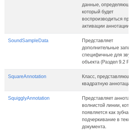
данные, определяющие
который будет
воспроизводиться при
активации аннотации.
SoundSampleData
Представляет
дополнительные запис
специфичные для звук
объекта (Раздел 9.2 PD
SquareAnnotation
Класс, представляющ
квадратную аннотацию
SquigglyAnnotation
Представляет аннота
волнистой линии, кото
появляется как зубчат
подчеркивание в текст
документа.