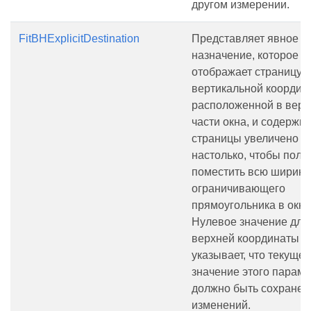
другом измерении.
FitBHExplicitDestination
Представляет явное
назначение, которое
отображает страницу с
вертикальной координ
расположенной в верх
части окна, и содержи
страницы увеличено р
настолько, чтобы полн
поместить всю ширину
ограничивающего
прямоугольника в окне
Нулевое значение для
верхней координаты
указывает, что текущее
значение этого параме
должно быть сохранен
изменений.