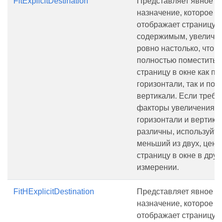
FitExplicitDestination
Представляет явное
назначение, которое
отображает страницу с
содержимым, увеличе
ровно настолько, чтоб
полностью поместить 
страницу в окне как по
горизонтали, так и по
вертикали. Если треб
факторы увеличения п
горизонтали и вертика
различны, используйте
меньший из двух, цент
страницу в окне в дру
измерении.
FitHExplicitDestination
Представляет явное
назначение, которое
отображает страницу с