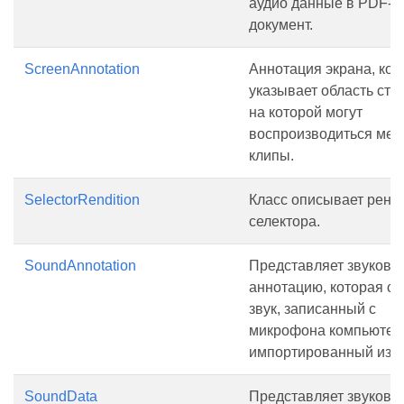
аудио данные в PDF-
документ.
ScreenAnnotation
Аннотация экрана, кот
указывает область стр
на которой могут
воспроизводиться мед
клипы.
SelectorRendition
Класс описывает ренд
селектора.
SoundAnnotation
Представляет звукову
аннотацию, которая с
звук, записанный с
микрофона компьютер
импортированный из ф
SoundData
Представляет звуковы