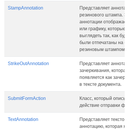
StampAnnotation
Представляет аннота
резинового штампа. Эт
аннотации отображает 
или графику, которые
выглядеть так, как буд
были отпечатаны на с
резиновым штампом.
StrikeOutAnnotation
Представляет аннота
зачеркивания, которая
появляется как зачерк
в тексте документа.
SubmitFormAction
Класс, который описы
действие отправки фо
TextAnnotation
Представляет текстов
аннотацию, которая яв