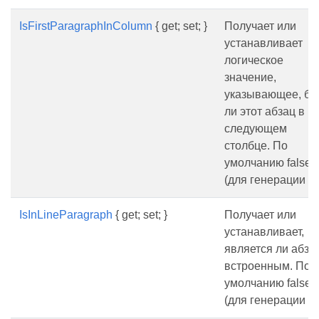
IsFirstParagraphInColumn
{ get; set; }
Получает или
устанавливает
логическое
значение,
указывающее, бу
ли этот абзац в
следующем
столбце. По
умолчанию false.
(для генерации pd
IsInLineParagraph
{ get; set; }
Получает или
устанавливает,
является ли абза
встроенным. По
умолчанию false.
(для генерации pd