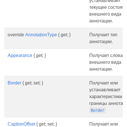
устанавливает
текущее состоян
внешнего вида
аннотации.
override
AnnotationType
{ get; }
Получает тип
аннотации.
Appearance
{ get; }
Получает словар
внешнего вида
аннотации.
Border
{ get; set; }
Получает или
устанавливает
характеристики
границы аннотац
Border
CaptionOffset
{ get; set; }
Получает или