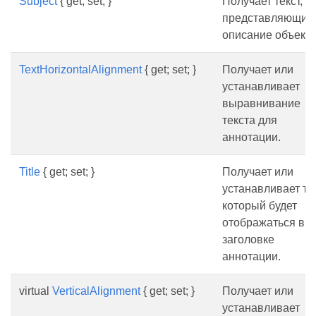
Subject
{ get; set; }
Получает текст,
представляющий
описание объекта
TextHorizontalAlignment
{ get; set; }
Получает или
устанавливает
выравнивание
текста для
аннотации.
Title
{ get; set; }
Получает или
устанавливает тек
который будет
отображаться в
заголовке
аннотации.
virtual
VerticalAlignment
{ get; set; }
Получает или
устанавливает