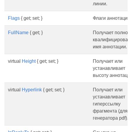
линии.
Flags
{ get; set; }
Флаги аннотации.
FullName
{ get; }
Получает полное
квалифицирован
имя аннотации.
virtual
Height
{ get; set; }
Получает или
устанавливает
высоту аннотации
virtual
Hyperlink
{ get; set; }
Получает или
устанавливает
гиперссылку
фрагмента (для
генератора pdf).