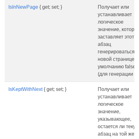
IsInNewPage
{ get; set; }
Получает или
устанавливает
логическое
значение, которо
заставляет этот
абзац
генерироваться н
новой странице. 
умолчанию false.
(для генерации pd
IsKeptWithNext
{ get; set; }
Получает или
устанавливает
логическое
значение,
указывающее,
остается ли теку
абзац на той же