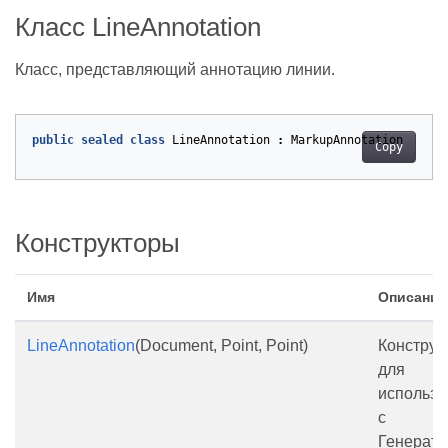
Класс LineAnnotation
Класс, представляющий аннотацию линии.
public
sealed
class
LineAnnotation
:
MarkupAnnotation
Copy
Конструкторы
Имя
Описание
LineAnnotation
(Document, Point, Point)
Конструк
для
использо
с
Генерато