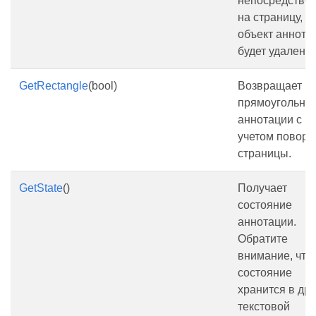
непосредстве
на страницу,
объект аннота
будет удален.
GetRectangle
(bool)
Возвращает
прямоугольни
аннотации с
учетом поворо
страницы.
GetState
()
Получает
состояние
аннотации.
Обратите
внимание, что
состояние
хранится в др
текстовой