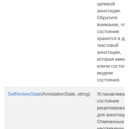
целевой
аннотации.
Обратите
внимание, что
состояние
хранится в др
текстовой
аннотации,
которая имеет
ключи состоян
модели
состояния.
SetReviewState
(AnnotationState, string)
Устанавливает
состояние
рецензирован
для аннотации
Отмеченные и
неотмеченные