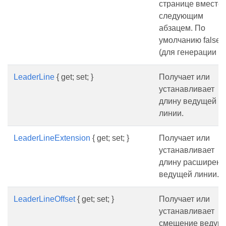
странице вместе 
следующим
абзацем. По
умолчанию false.
(для генерации pd
LeaderLine
{ get; set; }
Получает или
устанавливает
длину ведущей
линии.
LeaderLineExtension
{ get; set; }
Получает или
устанавливает
длину расширени
ведущей линии.
LeaderLineOffset
{ get; set; }
Получает или
устанавливает
смещение ведущ