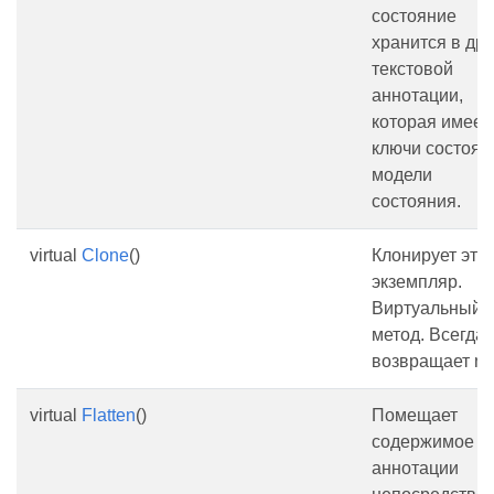
состояние
хранится в др
текстовой
аннотации,
которая имеет
ключи состоян
модели
состояния.
virtual
Clone
()
Клонирует это
экземпляр.
Виртуальный
метод. Всегда
возвращает nul
virtual
Flatten
()
Помещает
содержимое
аннотации