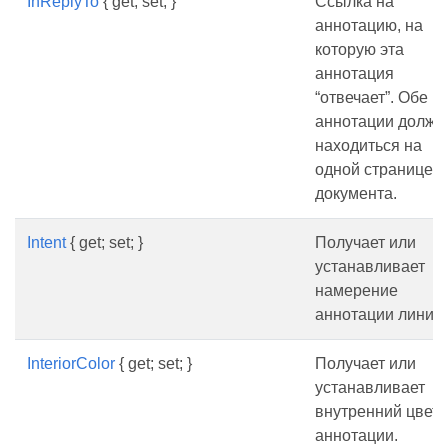
InReplyTo
{ get; set; }
Ссылка на
аннотацию, на
которую эта
аннотация
“отвечает”. Обе
аннотации долж
находиться на
одной странице
документа.
Intent
{ get; set; }
Получает или
устанавливает
намерение
аннотации линии.
InteriorColor
{ get; set; }
Получает или
устанавливает
внутренний цвет
аннотации.