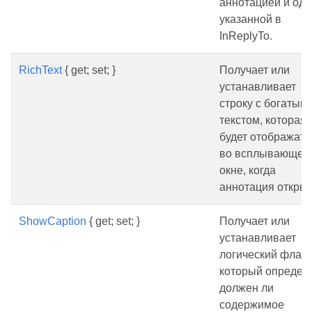
аннотацией и одн
указанной в
InReplyTo.
RichText
{ get; set; }
Получает или
устанавливает
строку с богатым
текстом, которая
будет отображать
во всплывающем
окне, когда
аннотация открыт
ShowCaption
{ get; set; }
Получает или
устанавливает
логический флаг,
который определя
должен ли
содержимое