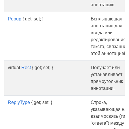
аннотацию.
Popup
{ get; set; }
Всплывающая
аннотация для
ввода или
редактирования
текста, связанног
этой аннотацией.
virtual
Rect
{ get; set; }
Получает или
устанавливает
прямоугольник
аннотации.
ReplyType
{ get; set; }
Строка,
указывающая на
взаимосвязь (тип
“ответа”) между э