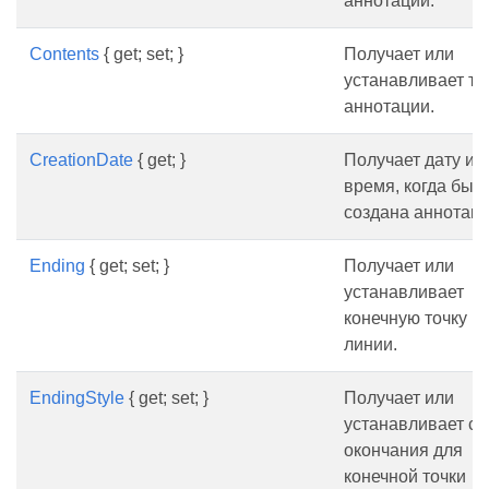
аннотации.
Contents
{ get; set; }
Получает или
устанавливает те
аннотации.
CreationDate
{ get; }
Получает дату и
время, когда был
создана аннотаци
Ending
{ get; set; }
Получает или
устанавливает
конечную точку
линии.
EndingStyle
{ get; set; }
Получает или
устанавливает ст
окончания для
конечной точки