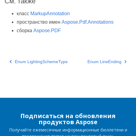
См. также
класс
MarkupAnnotation
пространство имен
Aspose.Pdf.Annotations
сборка
Aspose.PDF
Enum LightingSchemeType
Enum LineEnding
Подписаться на обновления
продуктов Aspose
Получайте ежемесячные информационные бюллетени и