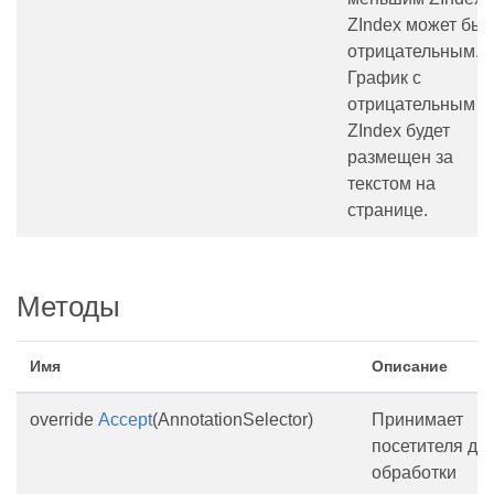
ZIndex может быт
отрицательным.
График с
отрицательным
ZIndex будет
размещен за
текстом на
странице.
Методы
Имя
Описание
override
Accept
(AnnotationSelector)
Принимает
посетителя дл
обработки