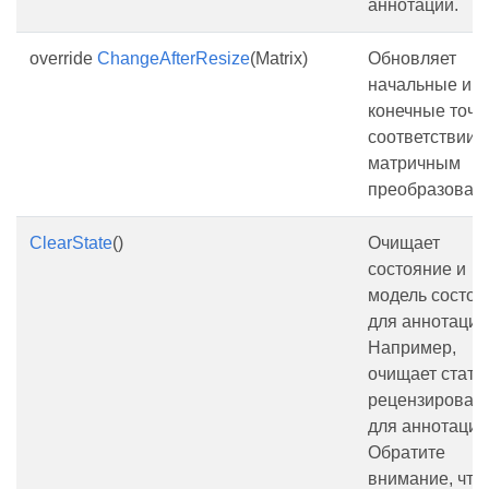
аннотации.
override
ChangeAfterResize
(Matrix)
Обновляет
начальные и
конечные точк
соответствии с
матричным
преобразован
ClearState
()
Очищает
состояние и
модель состоя
для аннотации
Например,
очищает стату
рецензирован
для аннотации
Обратите
внимание, что