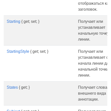
отображаться как
заголовок.
Starting
{ get; set; }
Получает или
устанавливает
начальную точку
линии.
StartingStyle
{ get; set; }
Получает или
устанавливает ст
начала линии для
начальной точки
линии.
States
{ get; }
Получает словар
внешнего вида
аннотации.