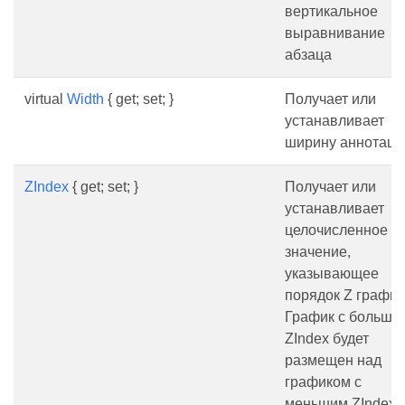
вертикальное
выравнивание
абзаца
virtual
Width
{ get; set; }
Получает или
устанавливает
ширину аннотаци
ZIndex
{ get; set; }
Получает или
устанавливает
целочисленное
значение,
указывающее
порядок Z график
График с больши
ZIndex будет
размещен над
графиком с
меньшим ZIndex.