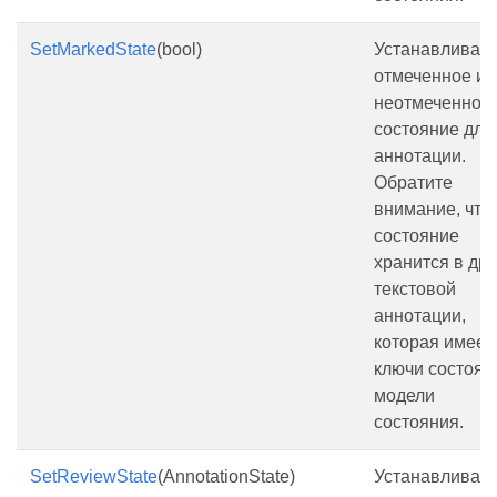
SetMarkedState
(bool)
Устанавливает
отмеченное и
неотмеченное
состояние для
аннотации.
Обратите
внимание, что
состояние
хранится в др
текстовой
аннотации,
которая имеет
ключи состоян
модели
состояния.
SetReviewState
(AnnotationState)
Устанавливает