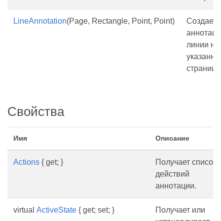
LineAnnotation
(Page, Rectangle, Point, Point)
Создает 
аннотац
линии на
указанно
странице
Свойства
Имя
Описание
Actions
{ get; }
Получает список
действий
аннотации.
virtual
ActiveState
{ get; set; }
Получает или