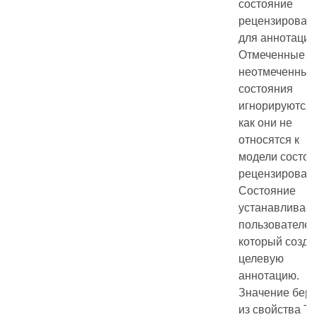
состояние
рецензирован
для аннотации
Отмеченные и
неотмеченные
состояния
игнорируются,
как они не
относятся к
модели состоя
рецензировани
Состояние
устанавливает
пользователем
который созда
целевую
аннотацию.
Значение бере
из свойства Tit