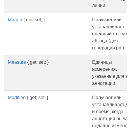
линии.
Margin
{ get; set; }
Получает или
устанавливает
внешний отступ 
абзаца (для
генерации pdf)
Measure
{ get; set; }
Единицы
измерения,
указанные для эт
аннотации.
Modified
{ get; set; }
Получает или
устанавливает да
и время, когда
аннотация была
недавно изменен