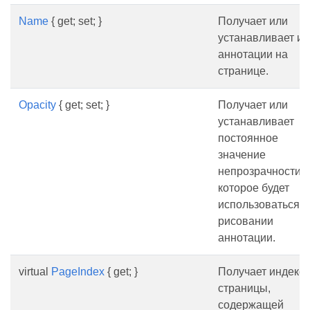
Name
{ get; set; }
Получает или
устанавливает и
аннотации на
странице.
Opacity
{ get; set; }
Получает или
устанавливает
постоянное
значение
непрозрачности,
которое будет
использоваться п
рисовании
аннотации.
virtual
PageIndex
{ get; }
Получает индекс
страницы,
содержащей