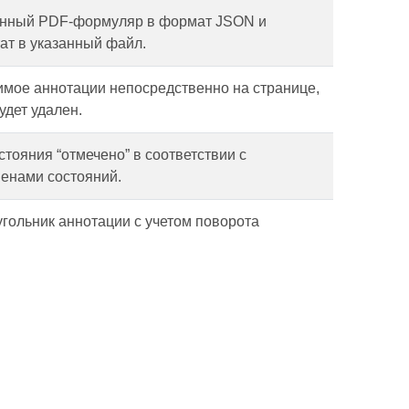
анный PDF-формуляр в формат JSON и
ат в указанный файл.
мое аннотации непосредственно на странице,
удет удален.
тояния “отмечено” в соответствии с
енами состояний.
гольник аннотации с учетом поворота