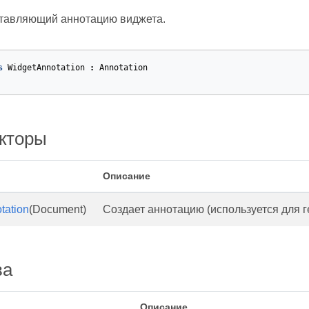
ставляющий аннотацию виджета.
s
WidgetAnnotation
:
Annotation
кторы
Описание
tation
(Document)
Создает аннотацию (используется для 
ва
Описание