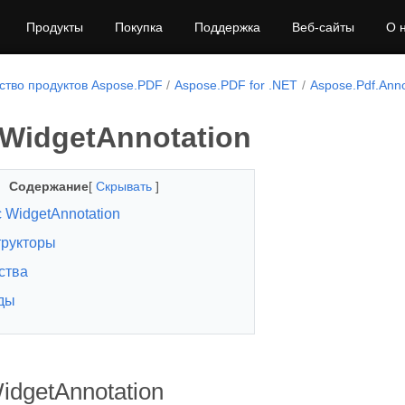
Продукты
Покупка
Поддержка
Веб-сайты
О 
тво продуктов Aspose.PDF
Aspose.PDF for .NET
Aspose.Pdf.Anno
 WidgetAnnotation
Содержание
[
Скрывать
]
 WidgetAnnotation
трукторы
ства
ды
idgetAnnotation