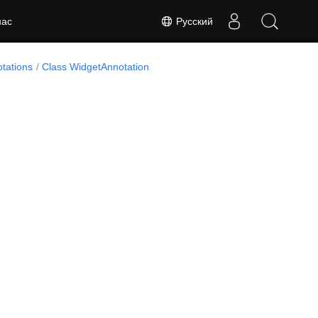
Русский
нас
tations
Class WidgetAnnotation