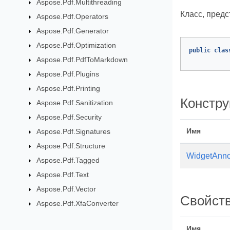
Aspose.Pdf.Multithreading
Класс, пред
Aspose.Pdf.Operators
Aspose.Pdf.Generator
Aspose.Pdf.Optimization
public
clas
Aspose.Pdf.PdfToMarkdown
Aspose.Pdf.Plugins
Aspose.Pdf.Printing
Констру
Aspose.Pdf.Sanitization
Aspose.Pdf.Security
Имя
Aspose.Pdf.Signatures
Aspose.Pdf.Structure
WidgetAnno
Aspose.Pdf.Tagged
Aspose.Pdf.Text
Aspose.Pdf.Vector
Свойст
Aspose.Pdf.XfaConverter
Имя