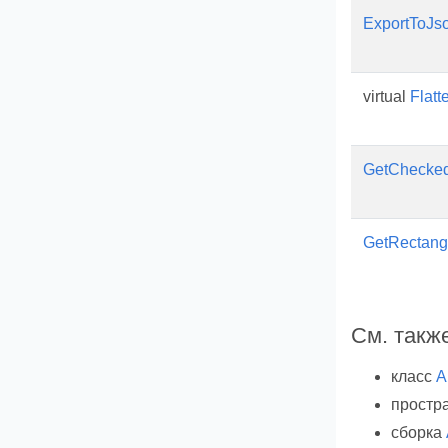
ExportToJs
virtual
Flatt
GetChecke
GetRectang
См. такж
класс
A
простр
сборка