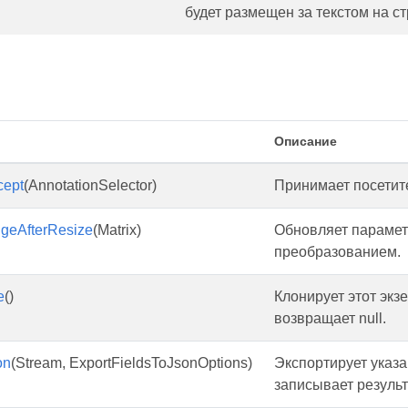
будет размещен за текстом на с
Описание
cept
(AnnotationSelector)
Принимает посетит
geAfterResize
(Matrix)
Обновляет парамет
преобразованием.
e
()
Клонирует этот экз
возвращает null.
on
(Stream, ExportFieldsToJsonOptions)
Экспортирует указ
записывает результ