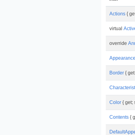
Actions
{ get
virtual
Activ
override
An
Appearanc
Border
{ get;
Characterist
Color
{ get; 
Contents
{ g
DefaultApp