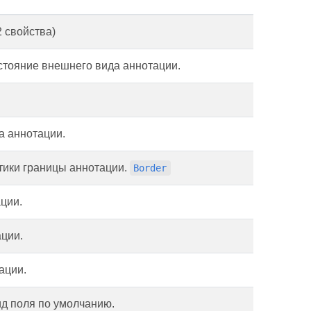
2 свойства)
стояние внешнего вида аннотации.
а аннотации.
тики границы аннотации.
Border
ции.
ации.
ации.
ид поля по умолчанию.