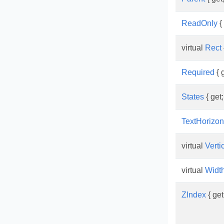
ReadOnly
{ 
virtual
Rect
Required
{ g
States
{ get;
TextHorizon
virtual
Verti
virtual
Widt
ZIndex
{ get;