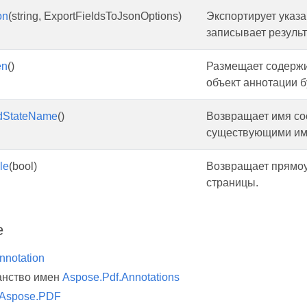
on
(string, ExportFieldsToJsonOptions)
Экспортирует указ
записывает результ
en
()
Размещает содержи
объект аннотации б
dStateName
()
Возвращает имя сос
существующими им
le
(bool)
Возвращает прямоу
страницы.
е
nnotation
анство имен
Aspose.Pdf.Annotations
Aspose.PDF