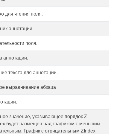
ко для чтения поля.
ник аннотации.
ательности поля.
а аннотации.
ие текста для аннотации.
ное выравнивание абзаца
отации.
нное значение, указывающее порядок Z
dex будет размещен над графиком с меньшим
цательным. График с отрицательным ZIndex