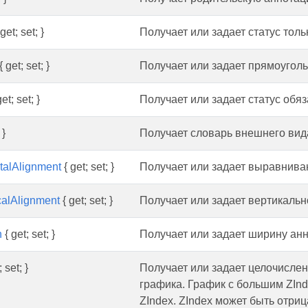
get; set; }
Получает или задает статус толь
{ get; set; }
Получает или задает прямоуголь
et; set; }
Получает или задает статус обяз
 }
Получает словарь внешнего вид
talAlignment
{ get; set; }
Получает или задает выравниван
calAlignment
{ get; set; }
Получает или задает вертикаль
h
{ get; set; }
Получает или задает ширину анн
 set; }
Получает или задает целочисле
графика. График с большим ZIn
ZIndex. ZIndex может быть отри