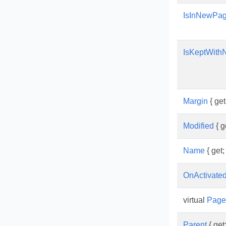
IsInNewPa
IsKeptWith
Margin
{ get;
Modified
{ ge
Name
{ get; 
OnActivate
virtual
Page
Parent
{ get;