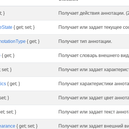
; }
Получает действия аннотации. (
eState
{ get; set; }
Получает или задает текущее со
notationType
{ get; }
Получает тип аннотации.
e
{ get; }
Получает словарь внешнего вид
 set; }
Получает или задает характерис
ics
{ get; }
Получает характеристики аннота
set; }
Получает или задает цвет аннот
et; set; }
Получает или задает текст аннот
earance
{ get; set; }
Получает или задает внешний в