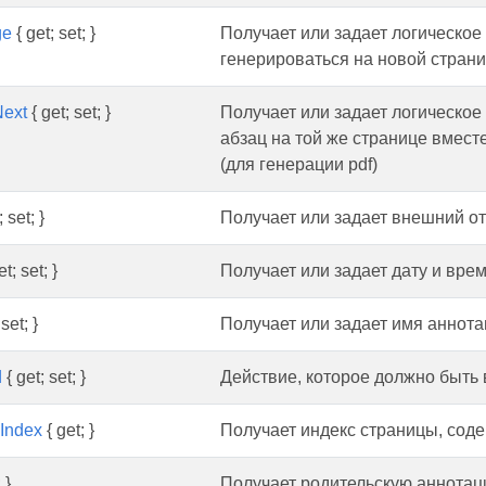
ge
{ get; set; }
Получает или задает логическое 
генерироваться на новой страниц
Next
{ get; set; }
Получает или задает логическое
абзац на той же странице вмест
(для генерации pdf)
 set; }
Получает или задает внешний отс
t; set; }
Получает или задает дату и вре
set; }
Получает или задает имя аннота
d
{ get; set; }
Действие, которое должно быть 
Index
{ get; }
Получает индекс страницы, сод
 }
Получает родительскую аннотац