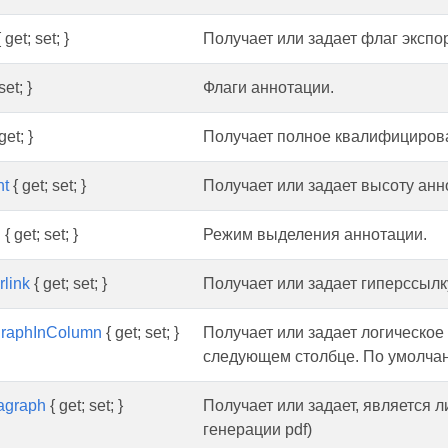
 get; set; }
Получает или задает флаг экспо
set; }
Флаги аннотации.
get; }
Получает полное квалифициров
ht
{ get; set; }
Получает или задает высоту анн
g
{ get; set; }
Режим выделения аннотации.
link
{ get; set; }
Получает или задает гиперссылк
agraphInColumn
{ get; set; }
Получает или задает логическое 
следующем столбце. По умолчани
agraph
{ get; set; }
Получает или задает, является л
генерации pdf)