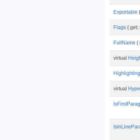
Exportable
{
Flags
{ get; 
FullName
{ 
virtual
Heig
Highlightin
virtual
Hyper
IsFirstPar
IsInLinePar