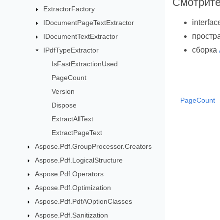
Смотрите
ExtractorFactory
interfa
IDocumentPageTextExtractor
простр
IDocumentTextExtractor
сборка
IPdfTypeExtractor
IsFastExtractionUsed
PageCount
Version
PageCount
Dispose
ExtractAllText
ExtractPageText
Aspose.Pdf.GroupProcessor.Creators
Aspose.Pdf.LogicalStructure
Aspose.Pdf.Operators
Aspose.Pdf.Optimization
Aspose.Pdf.PdfAOptionClasses
Aspose.Pdf.Sanitization