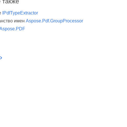
 также
ce
IPdfTypeExtractor
анство имен
Aspose.Pdf.GroupProcessor
Aspose.PDF