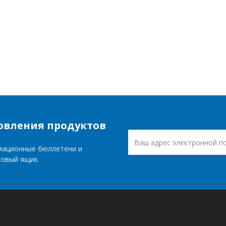
овления продуктов
мационные бюллетени и
товый ящик.