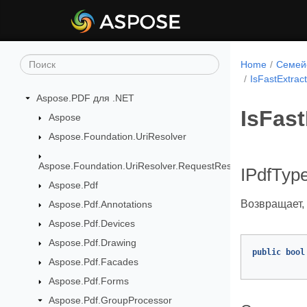
Home
Семейс
IsFastExtrac
Aspose.PDF для .NET
IsFas
Aspose
Aspose.Foundation.UriResolver
Aspose.Foundation.UriResolver.RequestResponses
IPdfType
Aspose.Pdf
Возвращает,
Aspose.Pdf.Annotations
Aspose.Pdf.Devices
Aspose.Pdf.Drawing
public
bool
Aspose.Pdf.Facades
Aspose.Pdf.Forms
Aspose.Pdf.GroupProcessor