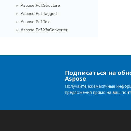
Aspose.Pdf.Structure
Aspose.Pdf.Tagged
Aspose.Pdf.Text
Aspose.Pdf.XfaConverter
Подписаться на обн
Aspose
Получайте ежемесячные инфор
предложения прямо на ваш поч