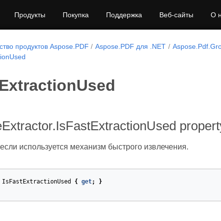
Продукты
Покупка
Поддержка
Веб-сайты
О 
тво продуктов Aspose.PDF
Aspose.PDF для .NET
Aspose.Pdf.Gr
tionUsed
tExtractionUsed
Extractor.IsFastExtractionUsed propert
 если используется механизм быстрого извлечения.
IsFastExtractionUsed
{
get
;
}