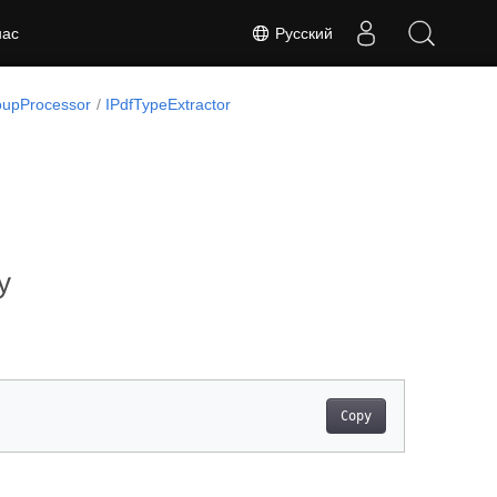
Русский
нас
oupProcessor
IPdfTypeExtractor
y
Copy