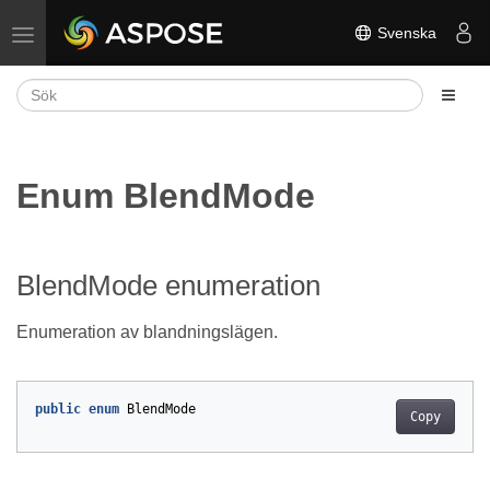
Svenska
Växla navigering
Enum BlendMode
BlendMode enumeration
Enumeration av blandningslägen.
public
enum
BlendMode
Copy