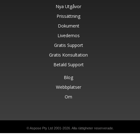
Nya Utgåvor
Prissättning
Dokument
Livedemos
Gratis Support
Gratis Konsultation
Betald Support
Blog
Webbplatser
Om
© Aspose Pty Ltd 2001-2026. Alla rättigheter reserverade.
Sekretesspolicy
Användarvillkor
Kontakta