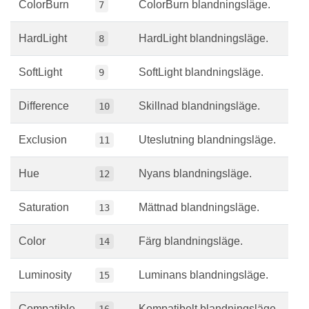
ColorBurn
ColorBurn blandningsläge.
7
HardLight
HardLight blandningsläge.
8
SoftLight
SoftLight blandningsläge.
9
Difference
Skillnad blandningsläge.
10
Exclusion
Uteslutning blandningsläge.
11
Hue
Nyans blandningsläge.
12
Saturation
Mättnad blandningsläge.
13
Color
Färg blandningsläge.
14
Luminosity
Luminans blandningsläge.
15
Compatible
Kompatibelt blandningsläge.
16