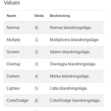
Values
Namn
Värde
Beskrivning
Normal
Normal blandningsläge.
0
Multiply
Multiplicera blandningsläge.
1
Screen
Skärm blandningsläge.
2
Overlay
Överlagra blandningsläge.
3
Darken
Mörka blandningsläge.
4
Lighten
Lätta blandningsläge.
5
ColorDodge
ColorDodge blandningsläge.
6